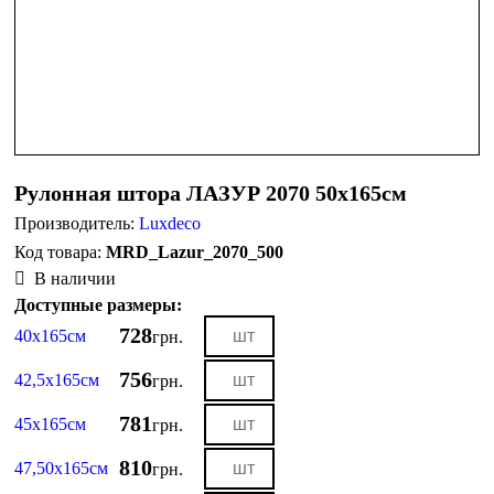
Рулонная штора ЛАЗУР 2070 50х165см
Производитель:
Luxdeco
MRD_Lazur_2070_500
В наличии
Доступные размеры:
728
40х165см
грн.
756
42,5х165см
грн.
781
45х165см
грн.
810
47,50х165см
грн.