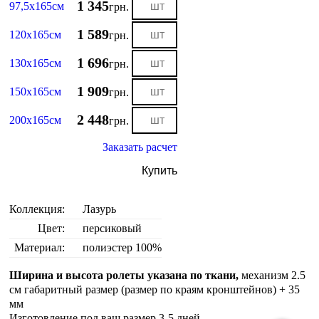
1 345
97,5х165см
грн.
1 589
120х165см
грн.
1 696
130х165см
грн.
1 909
150х165см
грн.
2 448
200х165см
грн.
Заказать расчет
Купить
Коллекция:
Лазурь
Цвет:
персиковый
Материал:
полиэстер 100%
Ширина и высота ролеты указана по ткани,
механизм 2.5
см габаритный размер (размер по краям кронштейнов) + 35
мм
Изготовление под ваш размер 3-5 дней