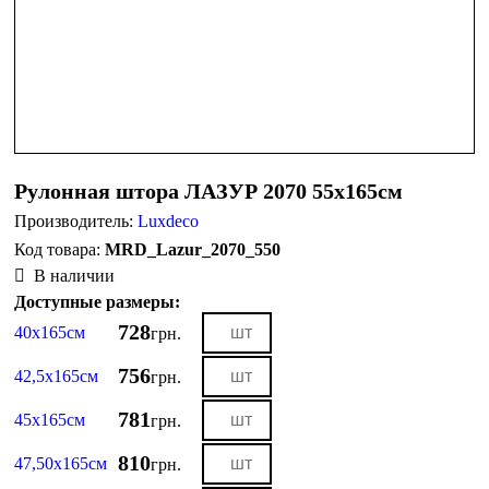
Рулонная штора ЛАЗУР 2070 55х165см
Производитель:
Luxdeco
MRD_Lazur_2070_550
В наличии
Доступные размеры:
728
40х165см
грн.
756
42,5х165см
грн.
781
45х165см
грн.
810
47,50х165см
грн.