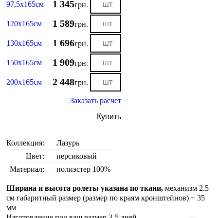
1 345
97,5х165см
грн.
1 589
120х165см
грн.
1 696
130х165см
грн.
1 909
150х165см
грн.
2 448
200х165см
грн.
Заказать расчет
Купить
Коллекция:
Лазурь
Цвет:
персиковый
Материал:
полиэстер 100%
Ширина и высота ролеты указана по ткани,
механизм 2.5
см габаритный размер (размер по краям кронштейнов) + 35
мм
Изготовление под ваш размер 3-5 дней