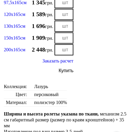
1 345
97,5х165см
грн.
1 589
120х165см
грн.
1 696
130х165см
грн.
1 909
150х165см
грн.
2 448
200х165см
грн.
Заказать расчет
Купить
Коллекция:
Лазурь
Цвет:
персиковый
Материал:
полиэстер 100%
Ширина и высота ролеты указана по ткани,
механизм 2.5
см габаритный размер (размер по краям кронштейнов) + 35
мм
Изготовление под ваш размер 3-5 дней