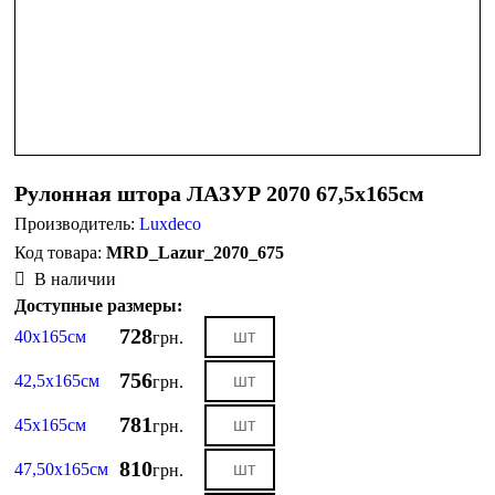
Рулонная штора ЛАЗУР 2070 67,5х165см
Производитель:
Luxdeco
MRD_Lazur_2070_675
В наличии
Доступные размеры:
728
40х165см
грн.
756
42,5х165см
грн.
781
45х165см
грн.
810
47,50х165см
грн.