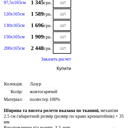
1 345
97,5х165см
грн.
1 589
120х165см
грн.
1 696
130х165см
грн.
1 909
150х165см
грн.
2 448
200х165см
грн.
Заказать расчет
Купити
Колекція:
Лазур
Колір:
жовтогарячий
Матеріал:
поліестер 100%
Ширина та висота ролети вказана по тканині,
механізм
2.5 см габаритний розмір (розмір по краях кронштейнів) + 35
мм
Виготовлення під розмір. 3-5 днiв