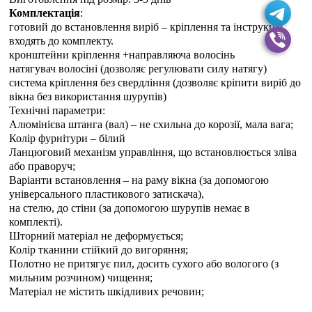
Комплектація
:
готовий до встановлення виріб – кріплення та інструкція
входять до комплекту.
кронштейни кріплення +направляюча волосінь
натягувач волосіні (дозволяє регулювати силу натягу)
система кріплення без свердління (дозволяє кріпити виріб до
вікна без використання шурупів)
Технічні параметри:
Алюмінієва штанга (вал) – не схильна до корозії, мала вага;
Колір фурнітури – білий
Ланцюговий механізм управління, що встановлюється зліва
або праворуч;
Варіанти встановлення – на раму вікна (за допомогою
універсального пластикового затискача),
на стелю, до стіни (за допомогою шурупів немає в
комплекті).
Шторний матеріал не деформується;
Колір тканини стійкий до вигоряння;
Полотно не притягує пил, досить сухого або вологого (з
мильним розчином) чищення;
Матеріал не містить шкідливих речовин;