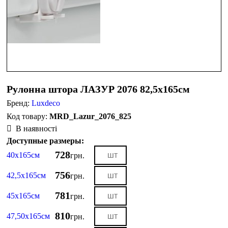
Рулонна штора ЛАЗУР 2076 82,5х165см
Бренд:
Luxdeco
MRD_Lazur_2076_825
В наявності
Доступные размеры:
728
40х165см
грн.
756
42,5х165см
грн.
781
45х165см
грн.
810
47,50х165см
грн.