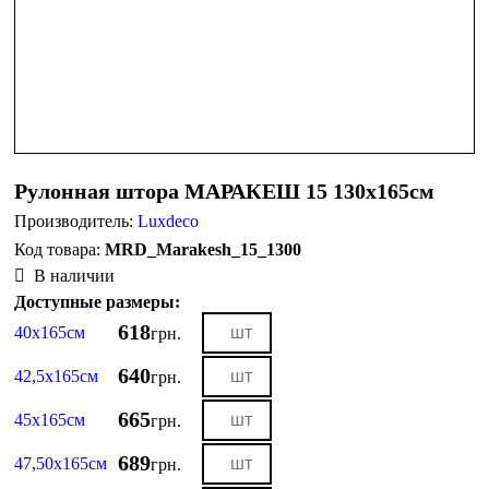
Рулонная штора МАРАКЕШ 15 130х165см
Производитель:
Luxdeco
MRD_Marakesh_15_1300
В наличии
Доступные размеры:
618
40х165см
грн.
640
42,5х165см
грн.
665
45х165см
грн.
689
47,50х165см
грн.