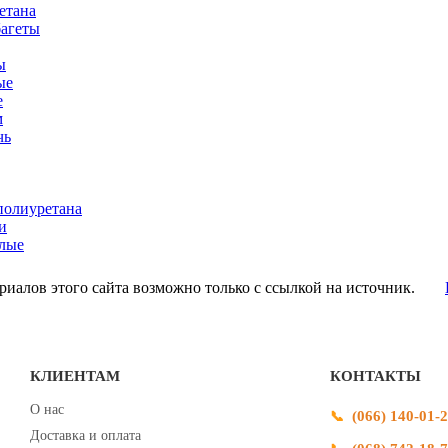
етана
багеты
ы
ые
е
м
чь
полиуретана
и
лые
иалов этого сайта возможно только с ссылкой на источник.
КЛИЕНТАМ
КОНТАКТЫ
О нас
(066) 140-01-
Доставка и оплата