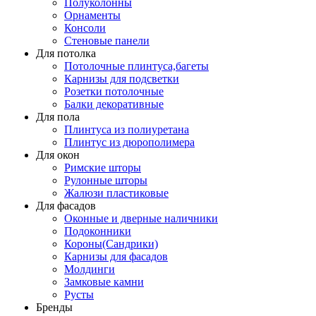
Полуколонны
Орнаменты
Консоли
Стеновые панели
Для потолка
Потолочные плинтуса,багеты
Карнизы для подсветки
Розетки потолочные
Балки декоративные
Для пола
Плинтуса из полиуретана
Плинтус из дюрополимера
Для окон
Римские шторы
Рулонные шторы
Жалюзи пластиковые
Для фасадов
Оконные и дверные наличники
Подоконники
Короны(Сандрики)
Карнизы для фасадов
Молдинги
Замковые камни
Русты
Бренды