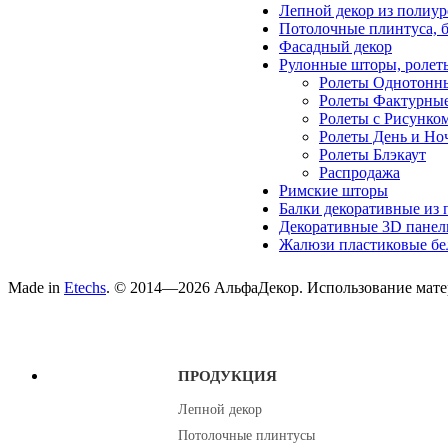
Лепной декор из полиур
Потолочные плинтуса, 
Фасадный декор
Рулонные шторы, ролет
Ролеты Однотонн
Ролеты Фактурны
Ролеты с Рисунко
Ролеты День и Но
Ролеты Блэкаут
Распродажа
Римские шторы
Балки декоративные из 
Декоративные 3D панел
Жалюзи пластиковые бе
Made in
Etechs
. © 2014—2026 АльфаДекор. Использование матер
ПРОДУКЦИЯ
Лепной декор
Потолочные плинтусы