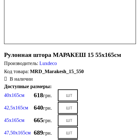
Рулонная штора МАРАКЕШ 15 55х165см
Производитель:
Luxdeco
MRD_Marakesh_15_550
В наличии
Доступные размеры:
618
40х165см
грн.
640
42,5х165см
грн.
665
45х165см
грн.
689
47,50х165см
грн.