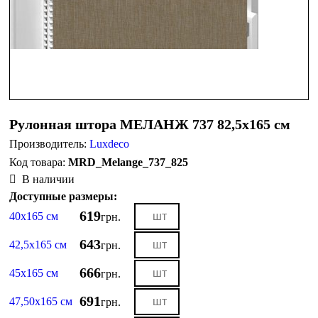
Рулонная штора МЕЛАНЖ 737 82,5х165 см
Производитель:
Luxdeco
MRD_Melange_737_825
В наличии
Доступные размеры:
619
40х165 см
грн.
643
42,5х165 см
грн.
666
45х165 см
грн.
691
47,50х165 см
грн.