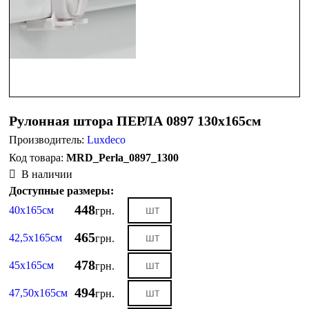
Рулонная штора ПЕРЛА 0897 130х165см
Производитель:
Luxdeco
MRD_Perla_0897_1300
В наличии
Доступные размеры:
448
40х165см
грн.
465
42,5х165см
грн.
478
45х165см
грн.
494
47,50х165см
грн.