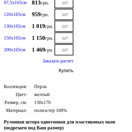
813
97,5х165см
грн.
959
120х165см
грн.
1 019
130х165см
грн.
1 150
150х165см
грн.
1 469
200х165см
грн.
Заказать расчет
Купить
Коллекция:
Перла
Цвет:
желтый
Размер, см:
130х170
Материал:
полиэстер 100%
Рулонная штора однотонная для пластиковых окон
(подрезаем под Ваш размер)