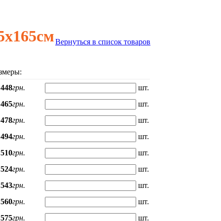
5х165см
Вернуться в список товаров
змеры:
448
грн.
шт.
465
грн.
шт.
478
грн.
шт.
494
грн.
шт.
510
грн.
шт.
524
грн.
шт.
543
грн.
шт.
560
грн.
шт.
575
грн.
шт.