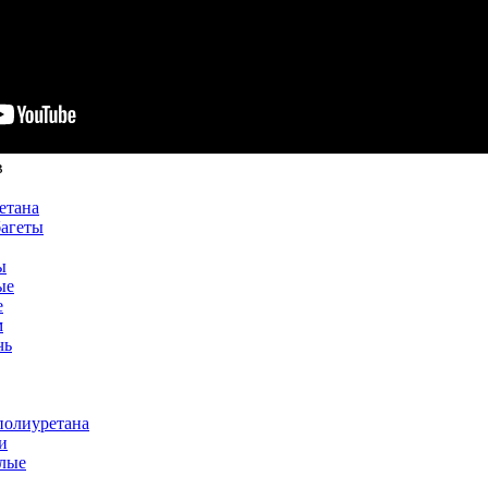
в
етана
багеты
ы
ые
е
м
чь
полиуретана
и
лые