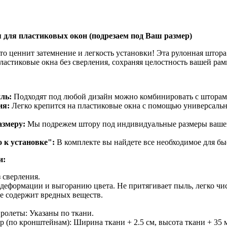
 для пластиковых окон (подрезаем под Ваш размер)
кто ценнит затемнение и легкость установки! Эта рулонная штор
ластиковые окна без сверления, сохраняя целостность вашей рам
ль:
Подходят под любой дизайн можно комбинировать с шторами
ия:
Легко крепится на пластиковые окна с помощью универсаль
азмеру:
Мы подрежем штору под индивидуальные размеры вашег
 к установке":
В комплекте вы найдете все необходимое для бы
и:
 сверления.
 деформации и выгоранию цвета. Не притягивает пыль, легко чис
е содержит вредных веществ.
ролеты: Указаны по ткани.
 (по кронштейнам): Ширина ткани + 2.5 см, высота ткани + 35 