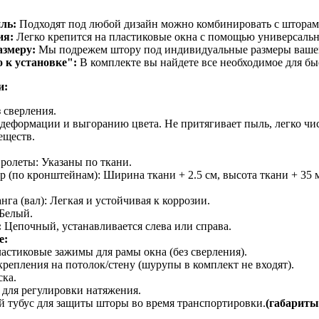
ль:
Подходят под любой дизайн можно комбинировать с шторами
ия:
Легко крепится на пластиковые окна с помощью универсальн
азмеру:
Мы подрежем штору под индивидуальные размеры вашего
 к установке":
В комплекте вы найдете все необходимое для бы
и:
 сверления.
 деформации и выгоранию цвета. Не притягивает пыль, легко чис
еществ.
ролеты: Указаны по ткани.
 (по кронштейнам): Ширина ткани + 2.5 см, высота ткани + 35 
а (вал): Легкая и устойчивая к коррозии.
Белый.
:
Цепочный, устанавливается слева или справа.
е:
астиковые зажимы для рамы окна (без сверления).
репления на потолок/стену (шурупы в комплект не входят).
ка.
 для регулировки натяжения.
 тубус для защиты шторы во время транспортировки.
(габариты