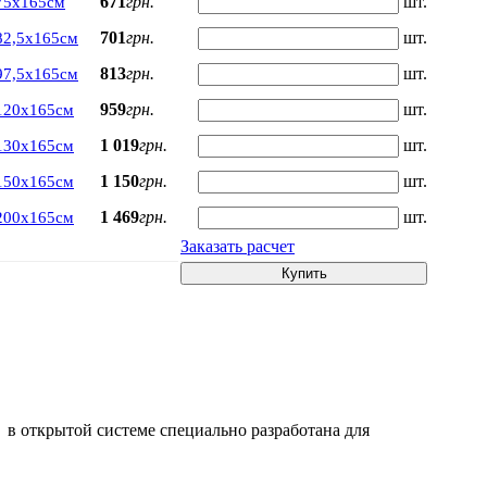
671
грн.
шт.
75х165см
701
грн.
шт.
82,5х165см
813
грн.
шт.
97,5х165см
959
грн.
шт.
120х165см
1 019
грн.
шт.
130х165см
1 150
грн.
шт.
150х165см
1 469
грн.
шт.
200х165см
Заказать расчет
Купить
а в открытой системе специально разработана для