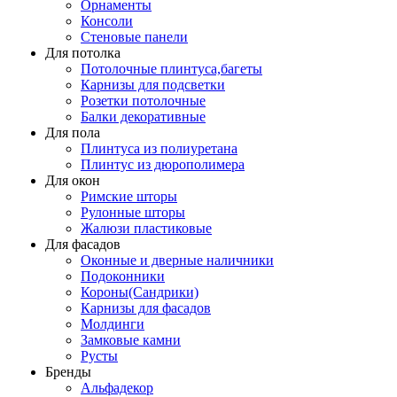
Орнаменты
Консоли
Стеновые панели
Для потолка
Потолочные плинтуса,багеты
Карнизы для подсветки
Розетки потолочные
Балки декоративные
Для пола
Плинтуса из полиуретана
Плинтус из дюрополимера
Для окон
Римские шторы
Рулонные шторы
Жалюзи пластиковые
Для фасадов
Оконные и дверные наличники
Подоконники
Короны(Сандрики)
Карнизы для фасадов
Молдинги
Замковые камни
Русты
Бренды
Альфадекор