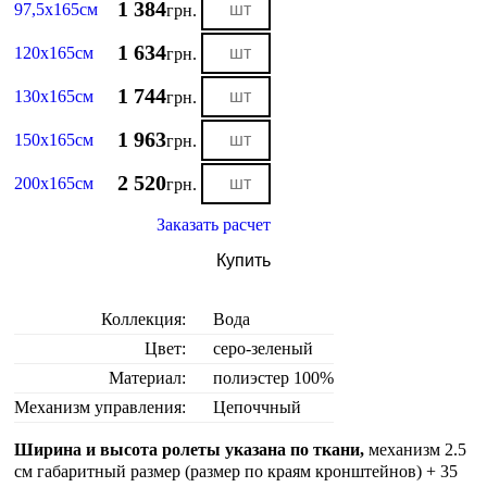
1 384
97,5х165см
грн.
1 634
120х165см
грн.
1 744
130х165см
грн.
1 963
150х165см
грн.
2 520
200х165см
грн.
Заказать расчет
Купить
Коллекция:
Вода
Цвет:
серо-зеленый
Материал:
полиэстер 100%
Механизм управления:
Цепоччный
Ширина и высота ролеты указана по ткани,
механизм 2.5
см габаритный размер (размер по краям кронштейнов) + 35