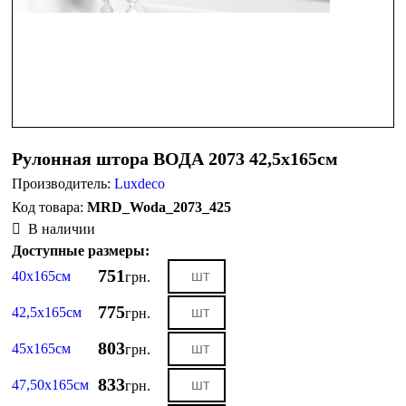
Рулонная штора ВОДА 2073 42,5х165см
Производитель:
Luxdeco
MRD_Woda_2073_425
В наличии
Доступные размеры:
751
40х165см
грн.
775
42,5х165см
грн.
803
45х165см
грн.
833
47,50х165см
грн.