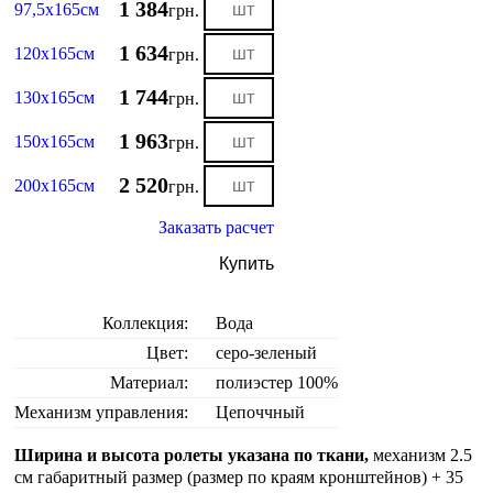
1 384
97,5х165см
грн.
1 634
120х165см
грн.
1 744
130х165см
грн.
1 963
150х165см
грн.
2 520
200х165см
грн.
Заказать расчет
Купить
Коллекция:
Вода
Цвет:
серо-зеленый
Материал:
полиэстер 100%
Механизм управления:
Цепоччный
Ширина и высота ролеты указана по ткани,
механизм 2.5
см габаритный размер (размер по краям кронштейнов) + 35