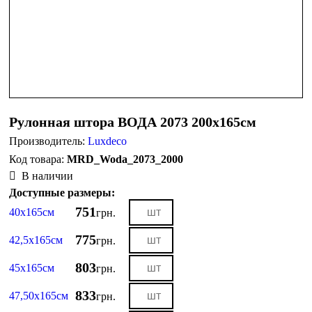
Рулонная штора ВОДА 2073 200х165см
Производитель:
Luxdeco
MRD_Woda_2073_2000
В наличии
Доступные размеры:
751
40х165см
грн.
775
42,5х165см
грн.
803
45х165см
грн.
833
47,50х165см
грн.