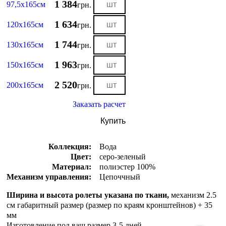
1 384
97,5х165см
грн.
1 634
120х165см
грн.
1 744
130х165см
грн.
1 963
150х165см
грн.
2 520
200х165см
грн.
Заказать расчет
Купить
Коллекция:
Вода
Цвет:
серо-зеленый
Материал:
полиэстер 100%
Механизм управления:
Цепоччный
Ширина и высота ролеты указана по ткани,
механизм 2.5
см габаритный размер (размер по краям кронштейнов) + 35
мм
Изготовление под ваш размер 3-5 дней