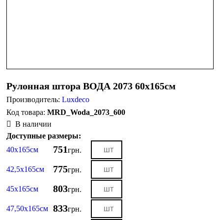
Рулонная штора ВОДА 2073 60х165см
Производитель:
Luxdeco
MRD_Woda_2073_600
В наличии
Доступные размеры:
751
40х165см
грн.
775
42,5х165см
грн.
803
45х165см
грн.
833
47,50х165см
грн.