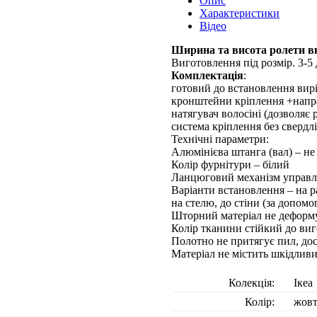
Опис
Характеристики
Відео
Ширина та висота ролети вк
Виготовлення під розмір. 3-5 
Комплектація
:
готовий до встановлення вирі
кронштейни кріплення +напр
натягувач волосіні (дозволяє
система кріплення без свердл
Технічні параметри:
Алюмінієва штанга (вал) – не 
Колір фурнітури – білий
Ланцюговий механізм управлі
Варіанти встановлення – на р
на стелю, до стіни (за допом
Шторний матеріал не деформу
Колір тканини стійкий до виг
Полотно не притягує пил, до
Матеріал не містить шкідлив
Колекція:
Ікеа
Колір:
жов