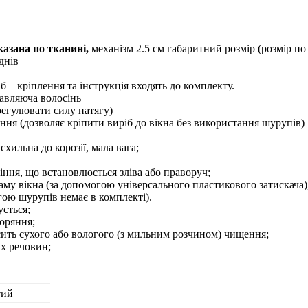
азана по тканині,
механізм 2.5 см габаритний розмір (розмір по
днiв
б – кріплення та інструкція входять до комплекту.
авляюча волосінь
 регулювати силу натягу)
іння (дозволяє кріпити виріб до вікна без використання шурупів)
схильна до корозії, мала вага;
ння, що встановлюється зліва або праворуч;
аму вікна (за допомогою універсального пластикового затискача)
огою шурупів немає в комплекті).
ється;
оряння;
сить сухого або вологого (з мильним розчином) чищення;
их речовин;
тий