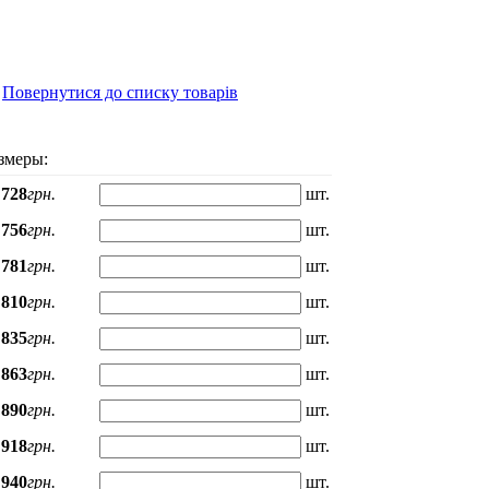
Повернутися до списку товарів
змеры:
728
грн.
шт.
756
грн.
шт.
781
грн.
шт.
810
грн.
шт.
835
грн.
шт.
863
грн.
шт.
890
грн.
шт.
918
грн.
шт.
940
грн.
шт.