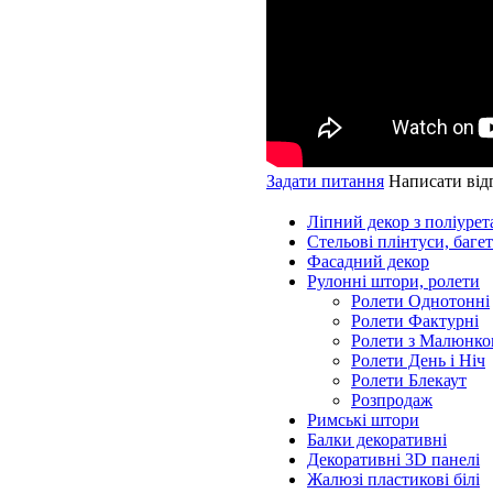
Задати питання
Написати від
Ліпний декор з поліурет
Стельові плінтуси, баге
Фасадний декор
Рулонні штори, ролети
Ролети Однотонні
Ролети Фактурні
Ролети з Малюнко
Ролети День і Ніч
Ролети Блекаут
Розпродаж
Римські штори
Балки декоративні
Декоративні 3D панелі
Жалюзі пластикові білі