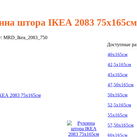
нна штора ІКЕА 2083 75х165см
у:
MRD_Ikea_2083_750
Доступные ра
40х165см
42,5х165см
45х165см
47,50х165см
50х165см
52,5х165см
55х165см
57,50х165см
60х165см