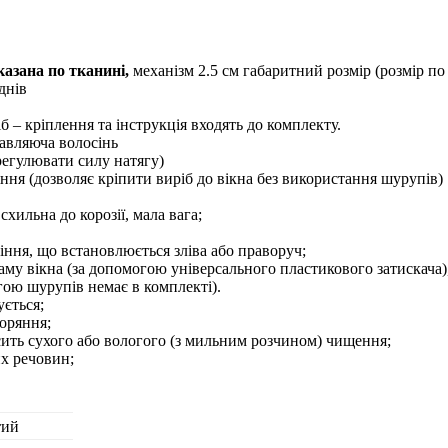
азана по тканині,
механізм 2.5 см габаритний розмір (розмір по
днiв
б – кріплення та інструкція входять до комплекту.
авляюча волосінь
 регулювати силу натягу)
іння (дозволяє кріпити виріб до вікна без використання шурупів)
схильна до корозії, мала вага;
ння, що встановлюється зліва або праворуч;
аму вікна (за допомогою універсального пластикового затискача)
огою шурупів немає в комплекті).
ється;
оряння;
сить сухого або вологого (з мильним розчином) чищення;
их речовин;
тий