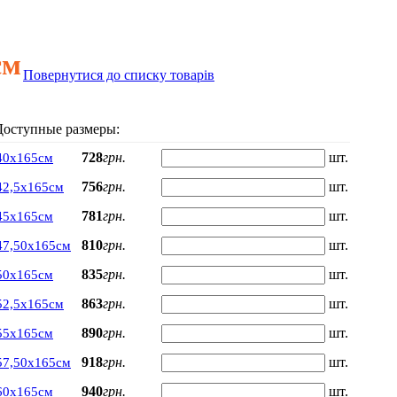
см
Повернутися до списку товарів
Доступные размеры:
728
грн.
шт.
40х165см
756
грн.
шт.
42,5х165см
781
грн.
шт.
45х165см
810
грн.
шт.
47,50х165см
835
грн.
шт.
50х165см
863
грн.
шт.
52,5х165см
890
грн.
шт.
55х165см
918
грн.
шт.
57,50х165см
940
грн.
шт.
60х165см