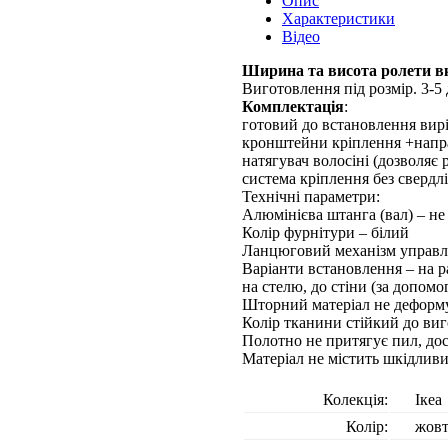
Опис
Характеристики
Відео
Ширина та висота ролети вк
Виготовлення під розмір. 3-5 
Комплектація
:
готовий до встановлення вирі
кронштейни кріплення +напр
натягувач волосіні (дозволяє
система кріплення без свердл
Технічні параметри:
Алюмінієва штанга (вал) – не 
Колір фурнітури – білий
Ланцюговий механізм управлі
Варіанти встановлення – на р
на стелю, до стіни (за допом
Шторний матеріал не деформу
Колір тканини стійкий до виг
Полотно не притягує пил, до
Матеріал не містить шкідлив
Колекція:
Ікеа
Колір:
жов