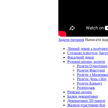
Задати питання
Написати від
Ліпний декор з поліурет
Стельові плінтуси, баге
Фасадний декор
Рулонні штори, ролети
Ролети Однотонні
Ролети Фактурні
Ролети з Малюнко
Ролети День і Ніч
Ролети Блекаут
Розпродаж
Римські штори
Балки декоративні
Декоративні 3D панелі
Жалюзі пластикові білі