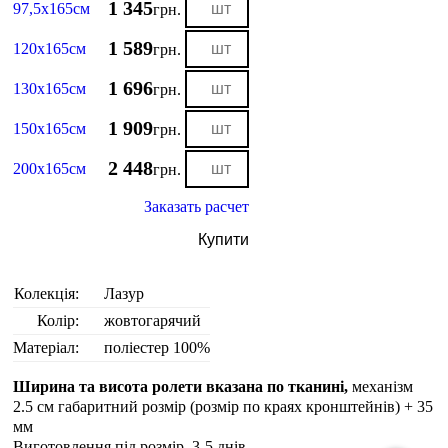
1 345
97,5х165см
грн.
1 589
120х165см
грн.
1 696
130х165см
грн.
1 909
150х165см
грн.
2 448
200х165см
грн.
Заказать расчет
Купити
Колекція:
Лазур
Колір:
жовтогарячий
Матеріал:
поліестер 100%
Ширина та висота ролети вказана по тканині,
механізм
2.5 см габаритний розмір (розмір по краях кронштейнів) + 35
мм
Виготовлення під розмір. 3-5 днiв