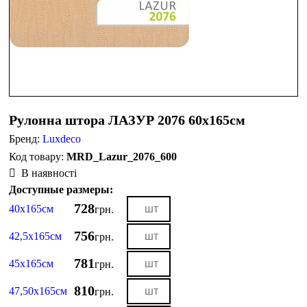
Рулонна штора ЛАЗУР 2076 60х165см
Бренд:
Luxdeco
MRD_Lazur_2076_600
В наявності
Доступные размеры:
728
40х165см
грн.
756
42,5х165см
грн.
781
45х165см
грн.
810
47,50х165см
грн.