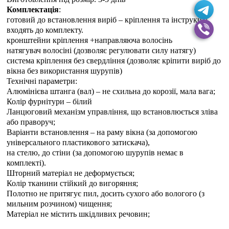
Комплектація
:
готовий до встановлення виріб – кріплення та інструкція
входять до комплекту.
кронштейни кріплення +направляюча волосінь
натягувач волосіні (дозволяє регулювати силу натягу)
система кріплення без свердління (дозволяє кріпити виріб до
вікна без використання шурупів)
Технічні параметри:
Алюмінієва штанга (вал) – не схильна до корозії, мала вага;
Колір фурнітури – білий
Ланцюговий механізм управління, що встановлюється зліва
або праворуч;
Варіанти встановлення – на раму вікна (за допомогою
універсального пластикового затискача),
на стелю, до стіни (за допомогою шурупів немає в
комплекті).
Шторний матеріал не деформується;
Колір тканини стійкий до вигоряння;
Полотно не притягує пил, досить сухого або вологого (з
мильним розчином) чищення;
Матеріал не містить шкідливих речовин;