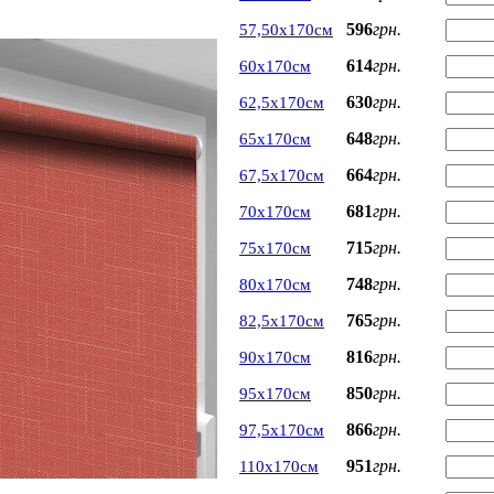
596
грн.
57,50х170см
614
грн.
60х170см
630
грн.
62,5х170см
648
грн.
65х170см
664
грн.
67,5х170см
681
грн.
70х170см
715
грн.
75х170см
748
грн.
80х170см
765
грн.
82,5х170см
816
грн.
90х170см
850
грн.
95х170см
866
грн.
97,5х170см
951
грн.
110х170см