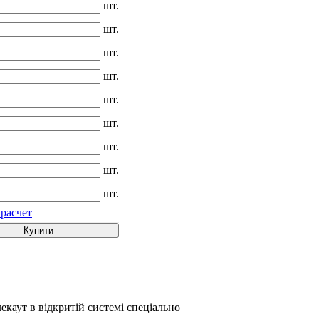
шт.
шт.
шт.
шт.
шт.
шт.
шт.
шт.
шт.
 расчет
Купити
екаут в відкритій системі спеціально