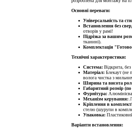
розроблена для монтажу на пла
Основні переваги:
Універсальність та сти
Встановлення без свер
отворів у рамі!
Підрізка за вашим роз
тканині).
Комплектація "Готово
Технічні характеристики:
Система:
Відкрита, без
Матеріал:
Блекаут (не п
волога чистка з мильни
Ширина та висота рол
Габаритний розмір (по
Фурнітура:
Алюмінієва ш
Механізм керування:
Л
Кріплення в комплекті
стелю (шурупи в комплек
Упаковка:
Пластиковий 
Варіанти встановлення: