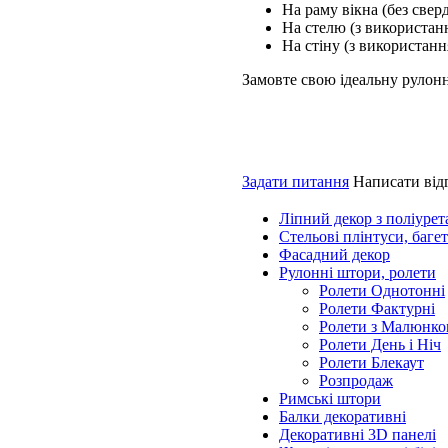
На раму вікна (без свер
На стелю (з використан
На стіну (з використанн
Замовте свою ідеальну рулон
Задати питання
Написати від
Ліпний декор з поліурет
Стельові плінтуси, баге
Фасадний декор
Рулонні штори, ролети
Ролети Однотонні
Ролети Фактурні
Ролети з Малюнко
Ролети День і Ніч
Ролети Блекаут
Розпродаж
Римські штори
Балки декоративні
Декоративні 3D панелі