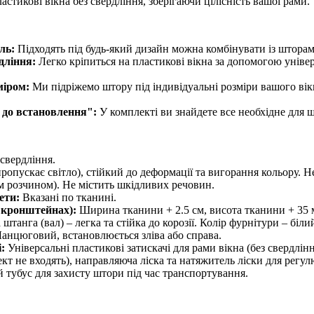
стикові вікна без свердління, зберігаючи цілісність вашої рами.
ль:
Підходять під будь-який дизайн можна комбінувати із штора
дління:
Легко кріпиться на пластикові вікна за допомогою уніве
міром:
Ми підріжемо штору під індивідуальні розміри вашого вік
 до встановлення":
У комплекті ви знайдете все необхідне для 
 свердління.
ропускає світло), стійкий до деформації та вигорання кольору. Н
м розчином). Не містить шкідливих речовин.
ети:
Вказані по тканині.
 кронштейнах):
Ширина тканини + 2.5 см, висота тканини + 35 
танга (вал) – легка та стійка до корозії. Колір фурнітури – біли
анцюговий, встановлюється зліва або справа.
:
Універсальні пластикові затискачі для рами вікна (без свердлін
т не входять), направляюча ліска та натяжитель ліски для регул
тубус для захисту штори під час транспортування.