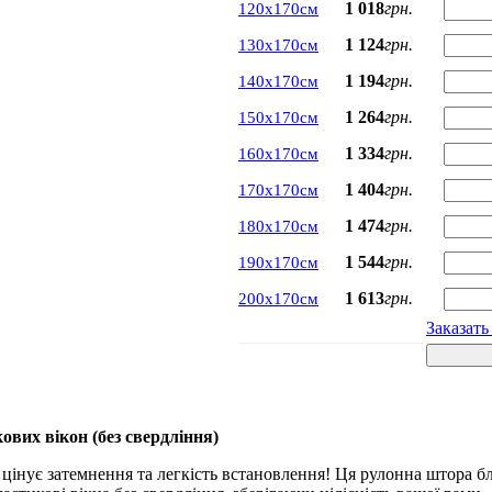
1 018
грн.
120х170см
1 124
грн.
130х170см
1 194
грн.
140х170см
1 264
грн.
150х170см
1 334
грн.
160х170см
1 404
грн.
170х170см
1 474
грн.
180х170см
1 544
грн.
190х170см
1 613
грн.
200х170см
Заказать
вих вікон (без свердління)
 цінує затемнення та легкість встановлення! Ця рулонна штора бл