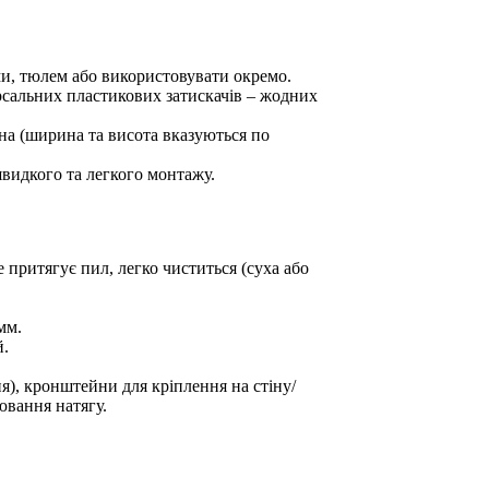
ми, тюлем або використовувати окремо.
рсальних пластикових затискачів – жодних
на (ширина та висота вказуються по
швидкого та легкого монтажу.
е притягує пил, легко чиститься (суха або
мм.
й.
ня), кронштейни для кріплення на стіну/
ювання натягу.