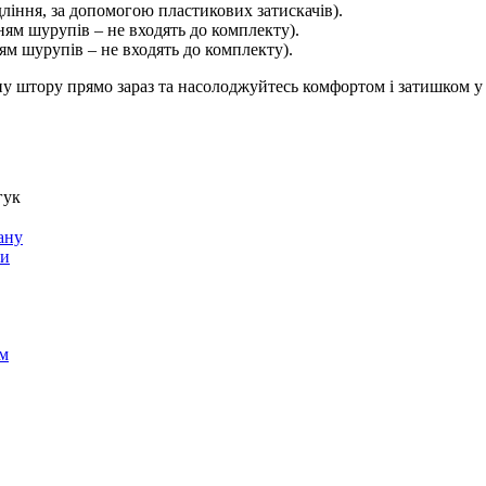
дління, за допомогою пластикових затискачів).
ням шурупів – не входять до комплекту).
ям шурупів – не входять до комплекту).
ну штору прямо зараз та насолоджуйтесь комфортом і затишком у
гук
ану
ти
м