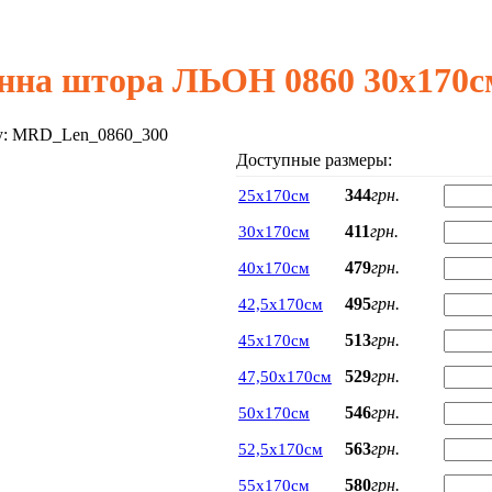
нна штора ЛЬОН 0860 30х170с
у:
MRD_Len_0860_300
Доступные размеры:
344
грн.
25х170см
411
грн.
30х170см
479
грн.
40х170см
495
грн.
42,5х170см
513
грн.
45х170см
529
грн.
47,50х170см
546
грн.
50х170см
563
грн.
52,5х170см
580
грн.
55х170см