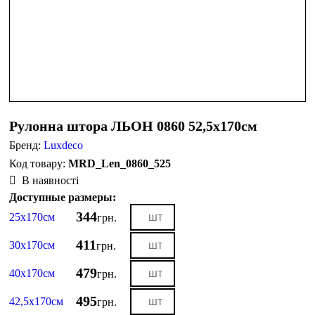
Рулонна штора ЛЬОН 0860 52,5х170см
Бренд:
Luxdeco
MRD_Len_0860_525
В наявності
Доступные размеры:
344
25х170см
грн.
411
30х170см
грн.
479
40х170см
грн.
495
42,5х170см
грн.