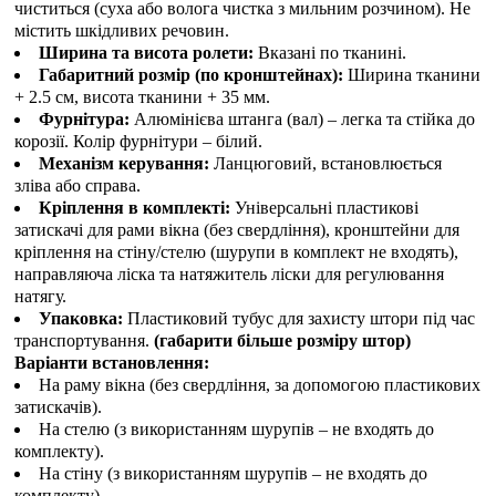
чиститься (суха або волога чистка з мильним розчином). Не
містить шкідливих речовин.
Ширина та висота ролети:
Вказані по тканині.
Габаритний розмір (по кронштейнах):
Ширина тканини
+ 2.5 см, висота тканини + 35 мм.
Фурнітура:
Алюмінієва штанга (вал) – легка та стійка до
корозії. Колір фурнітури – білий.
Механізм керування:
Ланцюговий, встановлюється
зліва або справа.
Кріплення в комплекті:
Універсальні пластикові
затискачі для рами вікна (без свердління), кронштейни для
кріплення на стіну/стелю (шурупи в комплект не входять),
направляюча ліска та натяжитель ліски для регулювання
натягу.
Упаковка:
Пластиковий тубус для захисту штори під час
транспортування.
(габарити більше розміру штор)
Варіанти встановлення:
На раму вікна (без свердління, за допомогою пластикових
затискачів).
На стелю (з використанням шурупів – не входять до
комплекту).
На стіну (з використанням шурупів – не входять до
комплекту).