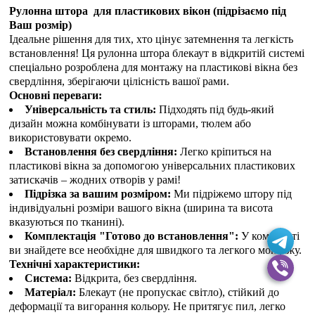
Рулонна штора для пластикових вікон (
підрізаємо під
Ваш розмір
)
Ідеальне рішення для тих, хто цінує затемнення та легкість
встановлення! Ця рулонна штора блекаут в відкритій системі
спеціально розроблена для монтажу на пластикові вікна без
свердління, зберігаючи цілісність вашої рами.
Основні переваги:
Універсальність та стиль:
Підходять під будь-який
дизайн можна комбінувати із шторами, тюлем або
використовувати окремо.
Встановлення без свердління:
Легко кріпиться на
пластикові вікна за допомогою універсальних пластикових
затискачів – жодних отворів у рамі!
Підрізка за вашим розміром:
Ми підріжемо штору під
індивідуальні розміри вашого вікна (ширина та висота
вказуються по тканині).
Комплектація "Готово до встановлення":
У комплекті
ви знайдете все необхідне для швидкого та легкого монтажу.
Технічні характеристики:
Система:
Відкрита, без свердління.
Матеріал:
Блекаут (не пропускає світло), стійкий до
деформації та вигорання кольору. Не притягує пил, легко