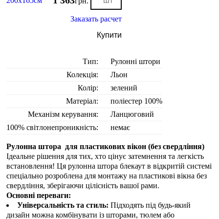
1 363
200х165см
грн.
Заказать расчет
Купити
Тип:
Рулонні штори
Колекція:
Льон
Колір:
зелений
Матеріал:
поліестер 100%
Механізм керування:
Ланцюговий
100% світлонепроникність:
немає
Рулонна штора для пластикових вікон (без свердління)
Ідеальне рішення для тих, хто цінує затемнення та легкість
встановлення! Ця рулонна штора блекаут в відкритій системі
спеціально розроблена для монтажу на пластикові вікна без
свердління, зберігаючи цілісність вашої рами.
Основні переваги:
Універсальність та стиль:
Підходять під будь-який
дизайн можна комбінувати із шторами, тюлем або