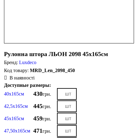
Рулонна штора ЛЬОН 2098 45х165см
Бренд:
Luxdeco
MRD_Len_2098_450
В наявності
Доступные размеры:
430
40х165см
грн.
445
42,5х165см
грн.
459
45х165см
грн.
471
47,50х165см
грн.