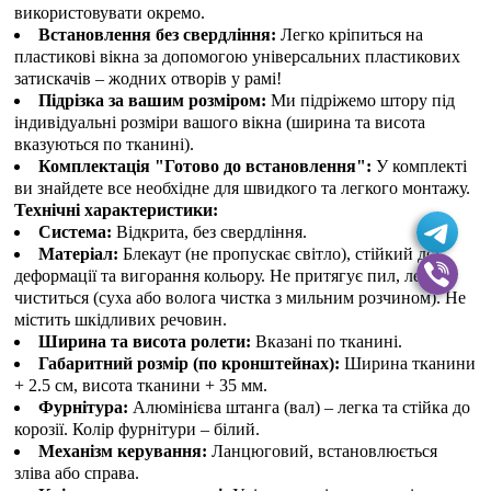
використовувати окремо.
Встановлення без свердління:
Легко кріпиться на
пластикові вікна за допомогою універсальних пластикових
затискачів – жодних отворів у рамі!
Підрізка за вашим розміром:
Ми підріжемо штору під
індивідуальні розміри вашого вікна (ширина та висота
вказуються по тканині).
Комплектація "Готово до встановлення":
У комплекті
ви знайдете все необхідне для швидкого та легкого монтажу.
Технічні характеристики:
Система:
Відкрита, без свердління.
Матеріал:
Блекаут (не пропускає світло), стійкий до
деформації та вигорання кольору. Не притягує пил, легко
чиститься (суха або волога чистка з мильним розчином). Не
містить шкідливих речовин.
Ширина та висота ролети:
Вказані по тканині.
Габаритний розмір (по кронштейнах):
Ширина тканини
+ 2.5 см, висота тканини + 35 мм.
Фурнітура:
Алюмінієва штанга (вал) – легка та стійка до
корозії. Колір фурнітури – білий.
Механізм керування:
Ланцюговий, встановлюється
зліва або справа.