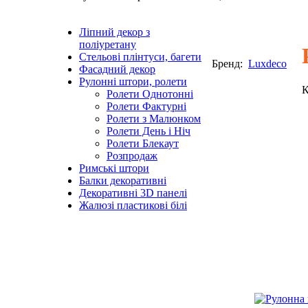
Ліпний декор з
поліуретану
Стельові плінтуси, багети
Бренд:
Luxdeco
Фасадний декор
Рулонні штори, ролети
К
Ролети Однотонні
Ролети Фактурні
Ролети з Малюнком
Ролети День і Ніч
Ролети Блекаут
Розпродаж
Римські штори
Балки декоративні
Декоративні 3D панелі
Жалюзі пластикові білі