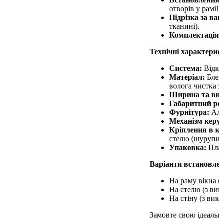
отворів у рамі!
Підрізка за в
тканині).
Комплектація
Технічні характери
Система:
Відк
Матеріал:
Блек
волога чистка
Ширина та ви
Габаритний р
Фурнітура:
Ал
Механізм кер
Кріплення в 
стелю (шурупи 
Упаковка:
Пла
Варіанти встановл
На раму вікна 
На стелю (з ви
На стіну (з ви
Замовте свою ідеаль