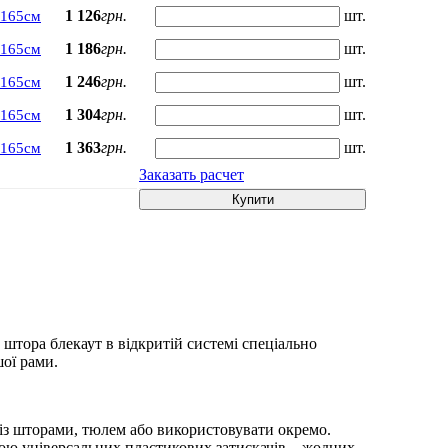
1 126
грн.
шт.
х165см
1 186
грн.
шт.
х165см
1 246
грн.
шт.
х165см
1 304
грн.
шт.
х165см
1 363
грн.
шт.
х165см
Заказать расчет
Купити
 штора блекаут в відкритій системі спеціально
шої рами.
із шторами, тюлем або використовувати окремо.
гою універсальних пластикових затискачів – жодних