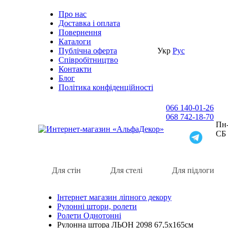
Про нас
Доставка i оплата
Повернення
Каталоги
Публічна оферта
Укр
Рус
Співробітництво
Контакти
Блог
Політика конфіденційності
066 140-01-26
068 742-18-70
Пн-
СБ
Для стін
Для стелі
Для підлоги
Інтернет магазин ліпного декору
Рулонні штори, ролети
Ролети Однотонні
Рулонна штора ЛЬОН 2098 67,5х165см