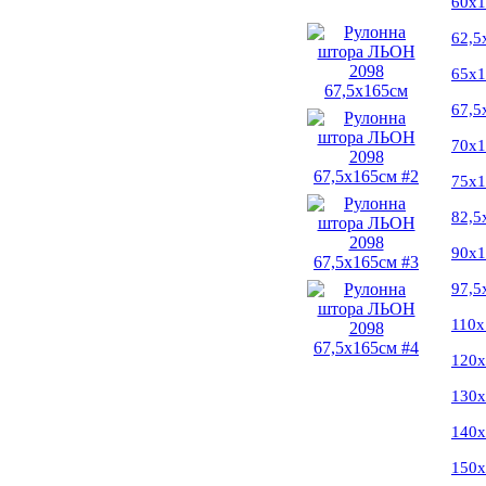
60х
62,5
65х
67,5
70х
75х
82,5
90х
97,5
110х
120
130
140
150