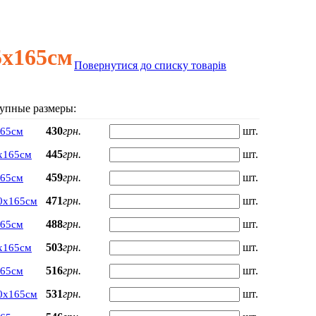
5х165см
Повернутися до списку товарів
упные размеры:
430
грн.
шт.
165см
445
грн.
шт.
х165см
459
грн.
шт.
165см
471
грн.
шт.
0х165см
488
грн.
шт.
165см
503
грн.
шт.
х165см
516
грн.
шт.
165см
531
грн.
шт.
0х165см