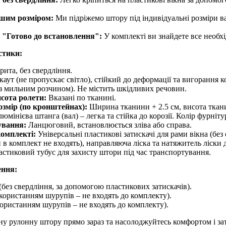
ашим розміром:
Ми підріжемо штору під індивідуальні розміри в
 "Готово до встановлення":
У комплекті ви знайдете все необх
стики:
рита, без свердління.
аут (не пропускає світло), стійкий до деформації та вигорання к
 з мильним розчином). Не містить шкідливих речовин.
сота ролети:
Вказані по тканині.
озмір (по кронштейнах):
Ширина тканини + 2.5 см, висота ткан
юмінієва штанга (вал) – легка та стійка до корозії. Колір фурніту
ування:
Ланцюговий, встановлюється зліва або справа.
комплекті:
Універсальні пластикові затискачі для рами вікна (без
в комплект не входять), направляюча ліска та натяжитель ліски 
стиковий тубус для захисту штори під час транспортування.
ення:
(без свердління, за допомогою пластикових затискачів).
користанням шурупів – не входять до комплекту).
користанням шурупів – не входять до комплекту).
ну рулонну штору прямо зараз та насолоджуйтесь комфортом і з