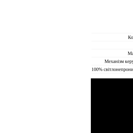
Ко
Ма
Механізм кер
100% світлонепрони