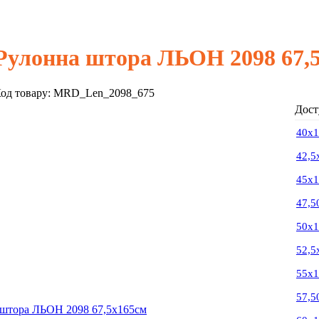
Рулонна штора ЛЬОН 2098 67,
од товару:
MRD_Len_2098_675
Дост
40х
42,5
45х
47,5
50х
52,5
55х
57,5