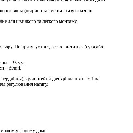
ашого вікна (ширина та висота вказуються по
ідне для швидкого та легкого монтажу.
ольору. Не притягує пил, легко чиститься (суха або
ини + 35 мм.
ри – білий.
 свердління), кронштейни для кріплення на стіну/
для регулювання натягу.
атишком у вашому домі!