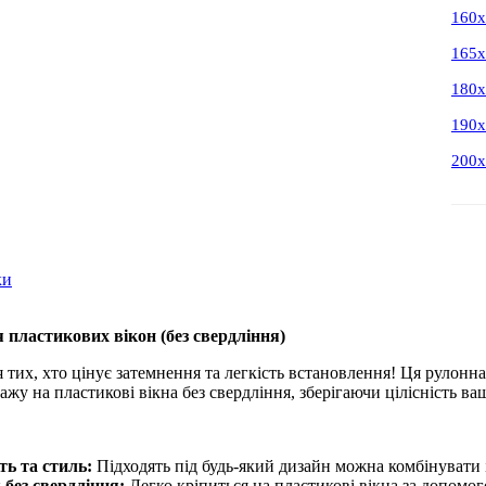
160
165
180
190
200
ки
пластикових вікон (без свердління)
 тих, хто цінує затемнення та легкість встановлення! Ця рулонна
жу на пластикові вікна без свердління, зберігаючи цілісність ва
ть та стиль:
Підходять під будь-який дизайн можна комбінувати 
без свердління:
Легко кріпиться на пластикові вікна за допомо