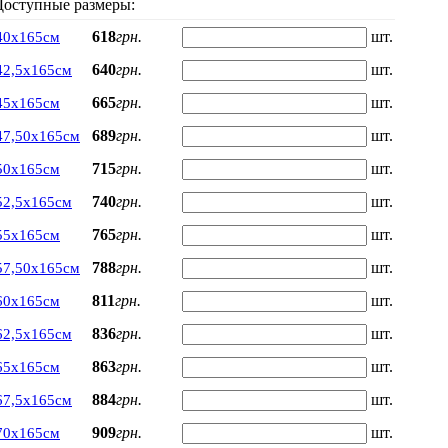
Доступные размеры:
618
грн.
шт.
40х165см
640
грн.
шт.
42,5х165см
665
грн.
шт.
45х165см
689
грн.
шт.
47,50х165см
715
грн.
шт.
50х165см
740
грн.
шт.
52,5х165см
765
грн.
шт.
55х165см
788
грн.
шт.
57,50х165см
811
грн.
шт.
60х165см
836
грн.
шт.
62,5х165см
863
грн.
шт.
65х165см
884
грн.
шт.
67,5х165см
909
грн.
шт.
70х165см