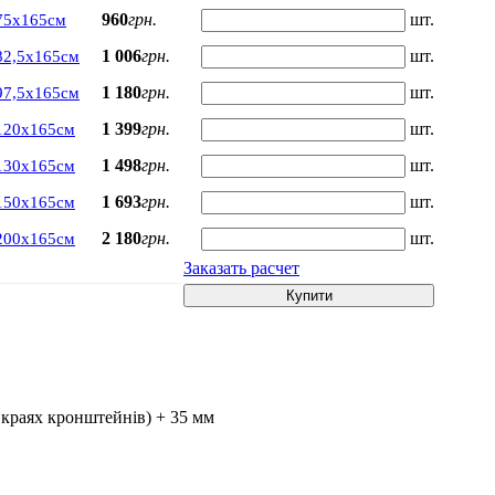
960
грн.
шт.
75х165см
1 006
грн.
шт.
82,5х165см
1 180
грн.
шт.
97,5х165см
1 399
грн.
шт.
120х165см
1 498
грн.
шт.
130х165см
1 693
грн.
шт.
150х165см
2 180
грн.
шт.
200х165см
Заказать расчет
Купити
 краях кронштейнів) + 35 мм