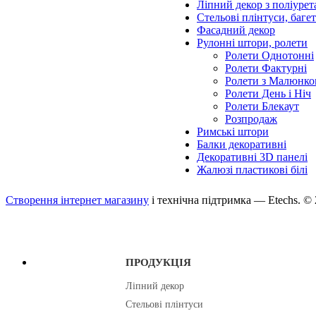
Ліпний декор з поліурет
Стельові плінтуси, баге
Фасадний декор
Рулонні штори, ролети
Ролети Однотонні
Ролети Фактурні
Ролети з Малюнко
Ролети День і Ніч
Ролети Блекаут
Розпродаж
Римські штори
Балки декоративні
Декоративні 3D панелі
Жалюзі пластикові білі
Створення інтернет магазину
і технічна підтримка —
Etechs
. ©
ПРОДУКЦІЯ
Ліпний декор
Стельові плінтуси