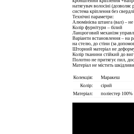
кронштейни кріплення +напр
натягувач волосіні (дозволяє
система кріплення без свердл
Технічні параметри:
Алюмінієва штанга (вал) – не 
Колір фурнітури – білий
Ланцюговий механізм управлі
Варіанти встановлення – на р
на стелю, до стіни (за допом
Шторний матеріал не деформу
Колір тканини стійкий до виг
Полотно не притягує пил, до
Матеріал не містить шкідлив
Колекція:
Маракеш
Колір:
сірий
Матеріал:
поліестер 100%