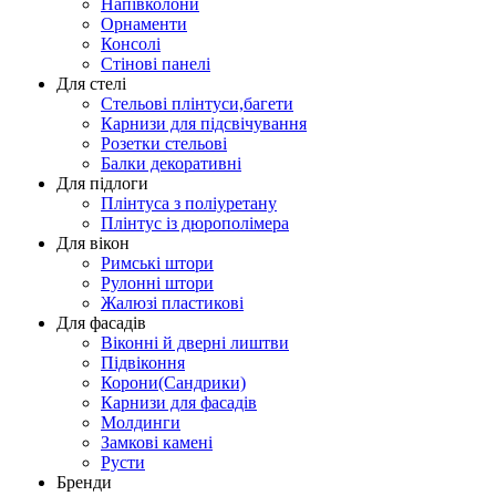
Напівколони
Орнаменти
Консолі
Стінові панелі
Для стелі
Стельові плінтуси,багети
Карнизи для підсвічування
Розетки стельові
Балки декоративні
Для підлоги
Плінтуса з поліуретану
Плінтус із дюрополімера
Для вікон
Римські штори
Рулонні штори
Жалюзі пластикові
Для фасадів
Віконні й дверні лиштви
Підвіконня
Корони(Сандрики)
Карнизи для фасадів
Молдинги
Замкові камені
Русти
Бренди