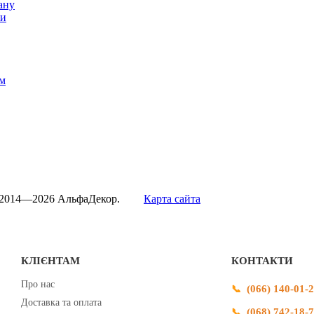
ану
ти
м
 2014—2026 АльфаДекор.
Карта сайта
КЛІЄНТАМ
КОНТАКТИ
Про нас
(066) 140-01-
Доставка та оплата
(068) 742-18-