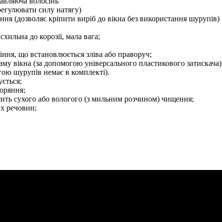
авляюча волосінь
 регулювати силу натягу)
іння (дозволяє кріпити виріб до вікна без використання шурупів)
схильна до корозії, мала вага;
ння, що встановлюється зліва або праворуч;
аму вікна (за допомогою універсального пластикового затискача)
огою шурупів немає в комплекті).
ється;
оряння;
сить сухого або вологого (з мильним розчином) чищення;
их речовин;