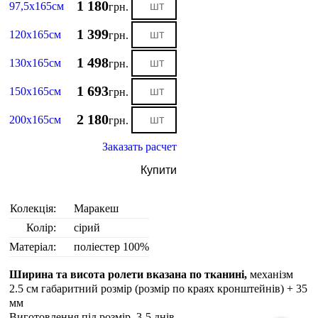
1 180
97,5х165см
грн.
1 399
120х165см
грн.
1 498
130х165см
грн.
1 693
150х165см
грн.
2 180
200х165см
грн.
Заказать расчет
Купити
Колекція:
Маракеш
Колір:
сірий
Матеріал:
поліестер 100%
Ширина та висота ролети вказана по тканині,
механізм
2.5 см габаритний розмір (розмір по краях кронштейнів) + 35
мм
Виготовлення під розмір. 3-5 днiв