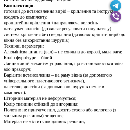
Комплектація
:
готовий до встановлення виріб – кріплення та інструкція
входять до комплекту.
кронштейни кріплення +направляюча волосінь
натягувач волосіні (дозволяє регулювати силу натягу)
система кріплення без свердління (дозволяє кріпити виріб до
вікна без використання шурупів)
Технічні параметри:
Алюмінієва штанга (вал) – не схильна до корозії, мала вага;
Колір фурнітури – білий
Ланцюговий механізм управління, що встановлюється зліва
або праворуч;
Варіанти встановлення – на раму вікна (за допомогою
універсального пластикового затискача),
на стелю, до стіни (за допомогою шурупів немає в
комплекті).
Шторний матеріал не деформується;
Колір тканини стійкий до вигоряння;
Полотно не притягує пил, досить сухого або вологого (з
мильним розчином) чищення;
Матеріал не містить шкідливих речовин;