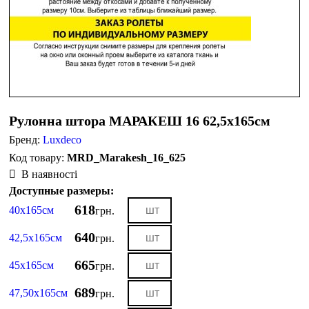
Рулонна штора МАРАКЕШ 16 62,5х165см
Бренд:
Luxdeco
MRD_Marakesh_16_625
В наявності
Доступные размеры:
618
40х165см
грн.
640
42,5х165см
грн.
665
45х165см
грн.
689
47,50х165см
грн.