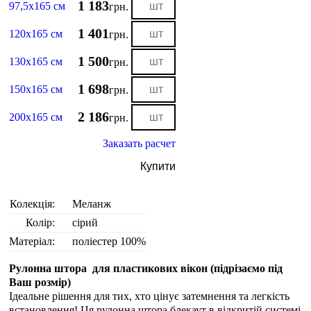
1 183
97,5х165 см
грн.
1 401
120х165 см
грн.
1 500
130х165 см
грн.
1 698
150х165 см
грн.
2 186
200х165 см
грн.
Заказать расчет
Купити
Колекція:
Меланж
Колір:
сірий
Матеріал:
поліестер 100%
Рулонна штора для пластикових вікон (
підрізаємо під
Ваш розмір
)
Ідеальне рішення для тих, хто цінує затемнення та легкість
встановлення! Ця рулонна штора блекаут в відкритій системі