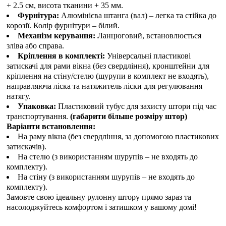
+ 2.5 см, висота тканини + 35 мм.
Фурнітура:
Алюмінієва штанга (вал) – легка та стійка до
корозії. Колір фурнітури – білий.
Механізм керування:
Ланцюговий, встановлюється
зліва або справа.
Кріплення в комплекті:
Універсальні пластикові
затискачі для рами вікна (без свердління), кронштейни для
кріплення на стіну/стелю (шурупи в комплект не входять),
направляюча ліска та натяжитель ліски для регулювання
натягу.
Упаковка:
Пластиковий тубус для захисту штори під час
транспортування.
(габарити більше розміру штор)
Варіанти встановлення:
На раму вікна (без свердління, за допомогою пластикових
затискачів).
На стелю (з використанням шурупів – не входять до
комплекту).
На стіну (з використанням шурупів – не входять до
комплекту).
Замовте свою ідеальну рулонну штору прямо зараз та
насолоджуйтесь комфортом і затишком у вашому домі!