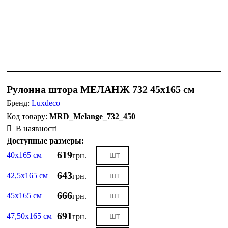
Рулонна штора МЕЛАНЖ 732 45х165 см
Бренд:
Luxdeco
MRD_Melange_732_450
В наявності
Доступные размеры:
619
40х165 см
грн.
643
42,5х165 см
грн.
666
45х165 см
грн.
691
47,50х165 см
грн.