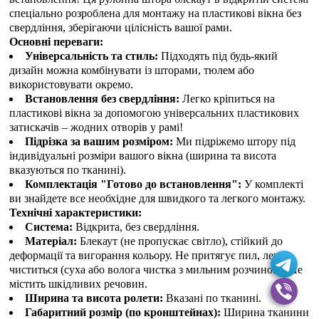
спеціально розроблена для монтажу на пластикові вікна без
свердління, зберігаючи цілісність вашої рами.
Основні переваги:
Універсальність та стиль:
Підходять під будь-який
дизайн можна комбінувати із шторами, тюлем або
використовувати окремо.
Встановлення без свердління:
Легко кріпиться на
пластикові вікна за допомогою універсальних пластикових
затискачів – жодних отворів у рамі!
Підрізка за вашим розміром:
Ми підріжемо штору під
індивідуальні розміри вашого вікна (ширина та висота
вказуються по тканині).
Комплектація "Готово до встановлення":
У комплекті
ви знайдете все необхідне для швидкого та легкого монтажу.
Технічні характеристики:
Система:
Відкрита, без свердління.
Матеріал:
Блекаут (не пропускає світло), стійкий до
деформації та вигорання кольору. Не притягує пил, легко
чиститься (суха або волога чистка з мильним розчином). Не
містить шкідливих речовин.
Ширина та висота ролети:
Вказані по тканині.
Габаритний розмір (по кронштейнах):
Ширина тканини