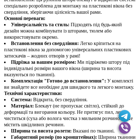
спеціально розроблена для монтажу на пластикові вікна без
свердління, зберігаючи цілісність вашої рами.
Основні переваги:
Універсальність та стиль:
Підходять під будь-який
дизайн можна комбінувати із шторами, тюлем або
використовувати окремо.
Встановлення без свердління:
Легко кріпиться на
пластикові вікна за допомогою універсальних пластикових
затискачів – жодних отворів у рамі!
Підрізка за вашим розміром:
Ми підріжемо штору під
індивідуальні розміри вашого вікна (ширина та висота
вказуються по тканині).
Комплектація "Готово до встановлення":
У комплекті
ви знайдете все необхідне для швидкого та легкого монтажу.
Технічні характеристики:
Система:
Відкрита, без свердління.
Матеріал:
Блекаут (не пропускає світло), стійкий до
деформації та вигорання кольору. Не притягує пил, легко
чиститься (суха або волога чистка з мильним розчином). Не
містить шкідливих речовин.
Ширина та висота ролети:
Вказані по тканині.
Габаритний розмір (по кронштейнах):
Ширина тканини