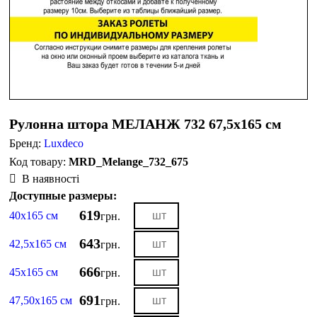
Рулонна штора МЕЛАНЖ 732 67,5х165 см
Бренд:
Luxdeco
MRD_Melange_732_675
В наявності
Доступные размеры:
619
40х165 см
грн.
643
42,5х165 см
грн.
666
45х165 см
грн.
691
47,50х165 см
грн.