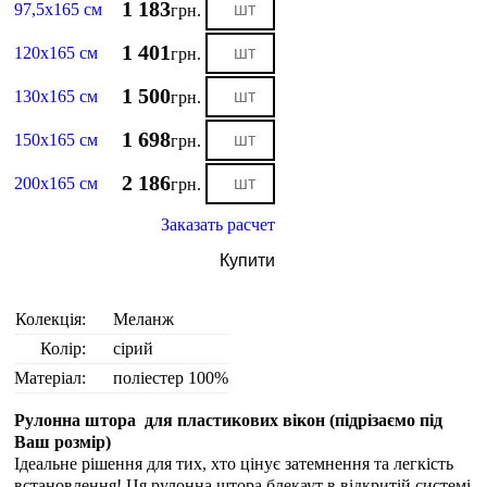
1 183
97,5х165 см
грн.
1 401
120х165 см
грн.
1 500
130х165 см
грн.
1 698
150х165 см
грн.
2 186
200х165 см
грн.
Заказать расчет
Купити
Колекція:
Меланж
Колір:
сірий
Матеріал:
поліестер 100%
Рулонна штора для пластикових вікон (
підрізаємо під
Ваш розмір
)
Ідеальне рішення для тих, хто цінує затемнення та легкість
встановлення! Ця рулонна штора блекаут в відкритій системі