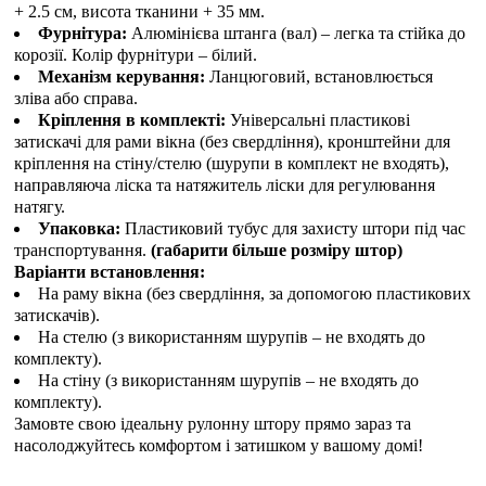
+ 2.5 см, висота тканини + 35 мм.
Фурнітура:
Алюмінієва штанга (вал) – легка та стійка до
корозії. Колір фурнітури – білий.
Механізм керування:
Ланцюговий, встановлюється
зліва або справа.
Кріплення в комплекті:
Універсальні пластикові
затискачі для рами вікна (без свердління), кронштейни для
кріплення на стіну/стелю (шурупи в комплект не входять),
направляюча ліска та натяжитель ліски для регулювання
натягу.
Упаковка:
Пластиковий тубус для захисту штори під час
транспортування.
(габарити більше розміру штор)
Варіанти встановлення:
На раму вікна (без свердління, за допомогою пластикових
затискачів).
На стелю (з використанням шурупів – не входять до
комплекту).
На стіну (з використанням шурупів – не входять до
комплекту).
Замовте свою ідеальну рулонну штору прямо зараз та
насолоджуйтесь комфортом і затишком у вашому домі!