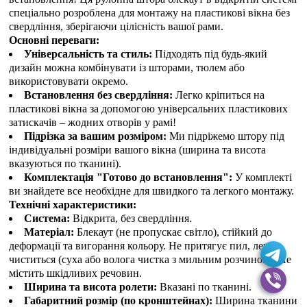
спеціально розроблена для монтажу на пластикові вікна без
свердління, зберігаючи цілісність вашої рами.
Основні переваги:
Універсальність та стиль:
Підходять під будь-який
дизайн можна комбінувати із шторами, тюлем або
використовувати окремо.
Встановлення без свердління:
Легко кріпиться на
пластикові вікна за допомогою універсальних пластикових
затискачів – жодних отворів у рамі!
Підрізка за вашим розміром:
Ми підріжемо штору під
індивідуальні розміри вашого вікна (ширина та висота
вказуються по тканині).
Комплектація "Готово до встановлення":
У комплекті
ви знайдете все необхідне для швидкого та легкого монтажу.
Технічні характеристики:
Система:
Відкрита, без свердління.
Матеріал:
Блекаут (не пропускає світло), стійкий до
деформації та вигорання кольору. Не притягує пил, легко
чиститься (суха або волога чистка з мильним розчином). Не
містить шкідливих речовин.
Ширина та висота ролети:
Вказані по тканині.
Габаритний розмір (по кронштейнах):
Ширина тканини