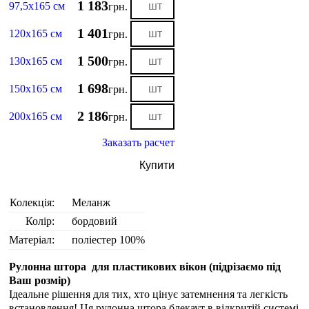
1 183
97,5х165 см
грн.
1 401
120х165 см
грн.
1 500
130х165 см
грн.
1 698
150х165 см
грн.
2 186
200х165 см
грн.
Заказать расчет
Купити
Колекція:
Меланж
Колір:
бордовий
Матеріал:
поліестер 100%
Рулонна штора для пластикових вікон (
підрізаємо під
Ваш розмір
)
Ідеальне рішення для тих, хто цінує затемнення та легкість
встановлення! Ця рулонна штора блекаут в відкритій системі