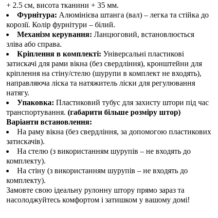
+ 2.5 см, висота тканини + 35 мм.
Фурнітура:
Алюмінієва штанга (вал) – легка та стійка до
корозії. Колір фурнітури – білий.
Механізм керування:
Ланцюговий, встановлюється
зліва або справа.
Кріплення в комплекті:
Універсальні пластикові
затискачі для рами вікна (без свердління), кронштейни для
кріплення на стіну/стелю (шурупи в комплект не входять),
направляюча ліска та натяжитель ліски для регулювання
натягу.
Упаковка:
Пластиковий тубус для захисту штори під час
транспортування.
(габарити більше розміру штор)
Варіанти встановлення:
На раму вікна (без свердління, за допомогою пластикових
затискачів).
На стелю (з використанням шурупів – не входять до
комплекту).
На стіну (з використанням шурупів – не входять до
комплекту).
Замовте свою ідеальну рулонну штору прямо зараз та
насолоджуйтесь комфортом і затишком у вашому домі!