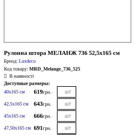
Рулонна штора МЕЛАНЖ 736 52,5х165 см
Бренд:
Luxdeco
MRD_Melange_736_525
В наявності
Доступные размеры:
619
40х165 см
грн.
643
42,5х165 см
грн.
666
45х165 см
грн.
691
47,50х165 см
грн.