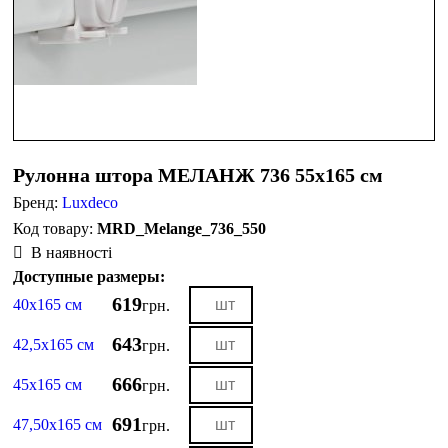
Рулонна штора МЕЛАНЖ 736 55х165 см
Бренд:
Luxdeco
MRD_Melange_736_550
В наявності
Доступные размеры:
619
40х165 см
грн.
643
42,5х165 см
грн.
666
45х165 см
грн.
691
47,50х165 см
грн.