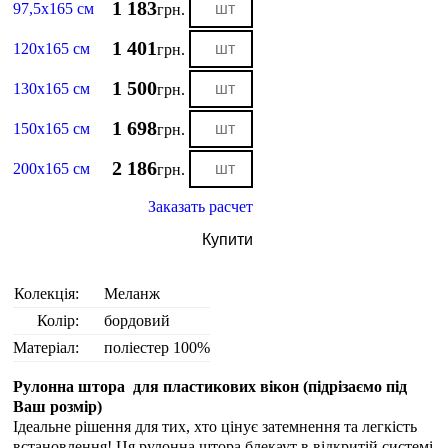
1 183
97,5х165 см
грн.
1 401
120х165 см
грн.
1 500
130х165 см
грн.
1 698
150х165 см
грн.
2 186
200х165 см
грн.
Заказать расчет
Купити
Колекція:
Меланж
Колір:
бордовий
Матеріал:
поліестер 100%
Рулонна штора для пластикових вікон (
підрізаємо під
Ваш розмір
)
Ідеальне рішення для тих, хто цінує затемнення та легкість
встановлення! Ця рулонна штора блекаут в відкритій системі