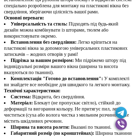
спеціально розроблена для монтажу на пластикові вікна без
свердління, зберігаючи цілісність вашої рами.
Основні переваги:
Універсальність та стиль:
Підходять під будь-який
дизайн можна комбінувати із шторами, тюлем або
використовувати окремо.
Встановлення без свердління:
Легко кріпиться на
пластикові вікна за допомогою універсальних пластикових
затискачів – жодних отворів у рамі!
Підрізка за вашим розміром:
Ми підріжемо штору під
індивідуальні розміри вашого вікна (ширина та висота
вказуються по тканині).
Комплектація "Готово до встановлення":
У комплекті
ви знайдете все необхідне для швидкого та легкого монтажу.
Технічні характеристики:
Система:
Відкрита, без свердління.
Матеріал:
Блекаут (не пропускає світло), стійкий до
деформації та вигорання кольору. Не притягує пил, легко
чиститься (суха або волога чистка з мильним розчином). Не
містить шкідливих речовин.
Ширина та висота ролети:
Вказані по тканині.
Габаритний розмір (по кронштейнах):
Ширина тканини