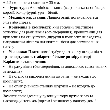
+ 2.5 см, висота тканини + 35 мм.
Фурнітура:
Алюмінієва штанга (вал) – легка та стійка до
корозії. Колір фурнітури – білий.
Механізм керування:
Ланцюговий, встановлюється
зліва або справа.
Кріплення в комплекті:
Універсальні пластикові
затискачі для рами вікна (без свердління), кронштейни для
кріплення на стіну/стелю (шурупи в комплект не входять),
направляюча ліска та натяжитель ліски для регулювання
натягу.
Упаковка:
Пластиковий тубус для захисту штори під час
транспортування.
(габарити більше розміру штор)
Варіанти встановлення:
На раму вікна (без свердління, за допомогою пластикових
затискачів).
На стелю (з використанням шурупів – не входять до
комплекту).
На стіну (з використанням шурупів – не входять до
комплекту).
Замовте свою ідеальну рулонну штору прямо зараз та
насолоджуйтесь комфортом і затишком у вашому домі!