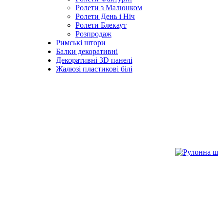
Ролети з Малюнком
Ролети День і Ніч
Ролети Блекаут
Розпродаж
Римські штори
Балки декоративні
Декоративні 3D панелі
Жалюзі пластикові білі