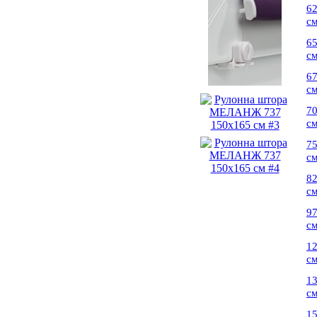
62
с
6
с
67
с
7
с
7
с
82
с
97
с
1
с
1
с
1