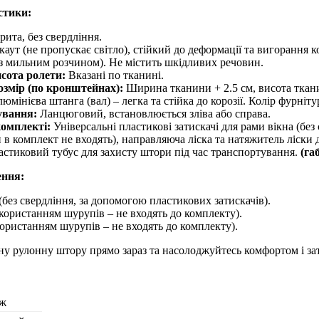
стики:
рита, без свердління.
аут (не пропускає світло), стійкий до деформації та вигорання к
 з мильним розчином). Не містить шкідливих речовин.
сота ролети:
Вказані по тканині.
озмір (по кронштейнах):
Ширина тканини + 2.5 см, висота ткан
юмінієва штанга (вал) – легка та стійка до корозії. Колір фурніту
ування:
Ланцюговий, встановлюється зліва або справа.
комплекті:
Універсальні пластикові затискачі для рами вікна (без
в комплект не входять), направляюча ліска та натяжитель ліски 
стиковий тубус для захисту штори під час транспортування.
(га
ення:
(без свердління, за допомогою пластикових затискачів).
користанням шурупів – не входять до комплекту).
користанням шурупів – не входять до комплекту).
ну рулонну штору прямо зараз та насолоджуйтесь комфортом і з
ж