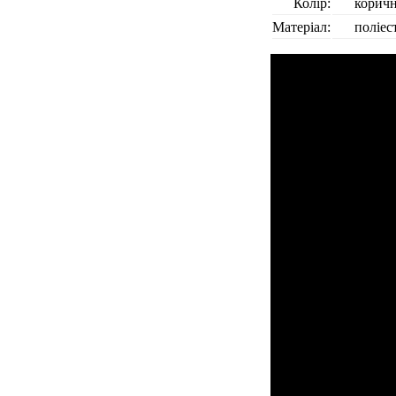
Колір:
корич
Матеріал:
поліес