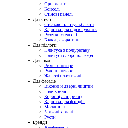
Орнаменти
Консолі
Стінові панелі
Для стелі
Стельові плінтуси,багети
Карнизи для підсвічування
Розетки стельові
Балки декоративні
Для підлоги
Плінтуса з поліуретану
Плінтус із дюрополімера
Для вікон
Римські штори
Рулонні штори
Жалюзі пластикові
Для фасадів
Віконні й дверні лиштви
Підвіконня
Корони(Сандрики)
Карнизи для фасадів
Молдинги
Замкові камені
Русти
Бренди
Альфадекор