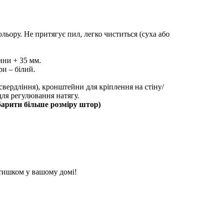
ольору. Не притягує пил, легко чиститься (суха або
ини + 35 мм.
ри – білий.
 свердління), кронштейни для кріплення на стіну/
для регулювання натягу.
барити більше розміру штор)
атишком у вашому домі!