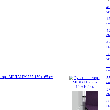
4
с
42
с
4
с
4
с
5
с
52
с
5
с
5
с
6
с