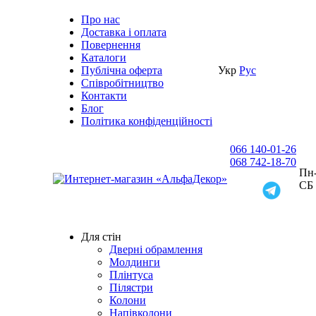
Про нас
Доставка i оплата
Повернення
Каталоги
Публічна оферта
Укр
Рус
Співробітництво
Контакти
Блог
Політика конфіденційності
066 140-01-26
068 742-18-70
Пн-
СБ
Для стін
Дверні обрамлення
Молдинги
Плінтуса
Пілястри
Колони
Напівколони