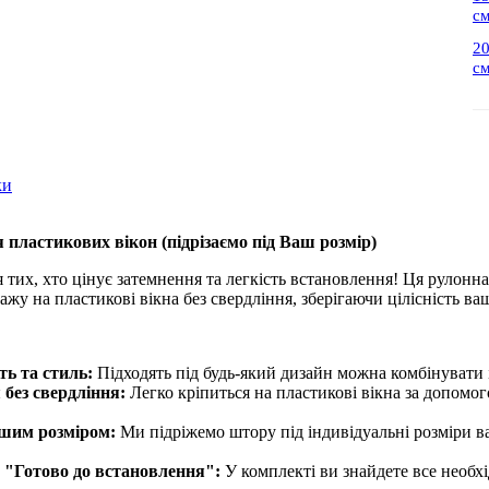
с
2
с
ки
 пластикових вікон (
підрізаємо під Ваш розмір
)
 тих, хто цінує затемнення та легкість встановлення! Ця рулонна
жу на пластикові вікна без свердління, зберігаючи цілісність ва
ть та стиль:
Підходять під будь-який дизайн можна комбінувати 
без свердління:
Легко кріпиться на пластикові вікна за допомо
ашим розміром:
Ми підріжемо штору під індивідуальні розміри в
 "Готово до встановлення":
У комплекті ви знайдете все необх