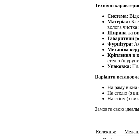
Технічні характери
Система:
Відк
Матеріал:
Блек
волога чистка
Ширина та ви
Габаритний р
Фурнітура:
Ал
Механізм кер
Кріплення в 
стелю (шурупи 
Упаковка:
Пла
Варіанти встановл
На раму вікна 
На стелю (з ви
На стіну (з ви
Замовте свою ідеаль
Колекція:
Мелан