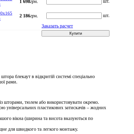
шт.
1 698
грн.
м
00х165
шт.
2 186
грн.
м
Заказать расчет
Купити
 штора блекаут в відкритій системі спеціально
шої рами.
із шторами, тюлем або використовувати окремо.
гою універсальних пластикових затискачів – жодних
ашого вікна (ширина та висота вказуються по
ідне для швидкого та легкого монтажу.