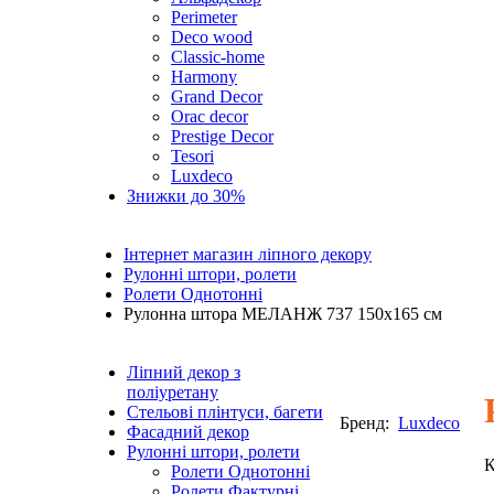
Perimeter
Deco wood
Classic-home
Harmony
Grand Decor
Orac decor
Prestige Decor
Tesori
Luxdeco
Знижки до 30%
Інтернет магазин ліпного декору
Рулонні штори, ролети
Ролети Однотонні
Рулонна штора МЕЛАНЖ 737 150х165 см
Ліпний декор з
поліуретану
Стельові плінтуси, багети
Бренд:
Luxdeco
Фасадний декор
Рулонні штори, ролети
К
Ролети Однотонні
Ролети Фактурні