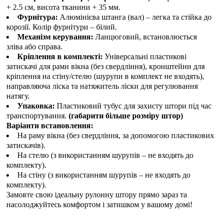
+ 2.5 см, висота тканини + 35 мм.
Фурнітура:
Алюмінієва штанга (вал) – легка та стійка до
корозії. Колір фурнітури – білий.
Механізм керування:
Ланцюговий, встановлюється
зліва або справа.
Кріплення в комплекті:
Універсальні пластикові
затискачі для рами вікна (без свердління), кронштейни для
кріплення на стіну/стелю (шурупи в комплект не входять),
направляюча ліска та натяжитель ліски для регулювання
натягу.
Упаковка:
Пластиковий тубус для захисту штори під час
транспортування.
(габарити більше розміру штор)
Варіанти встановлення:
На раму вікна (без свердління, за допомогою пластикових
затискачів).
На стелю (з використанням шурупів – не входять до
комплекту).
На стіну (з використанням шурупів – не входять до
комплекту).
Замовте свою ідеальну рулонну штору прямо зараз та
насолоджуйтесь комфортом і затишком у вашому домі!