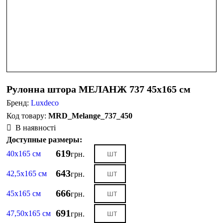
Рулонна штора МЕЛАНЖ 737 45х165 см
Бренд:
Luxdeco
MRD_Melange_737_450
В наявності
Доступные размеры:
619
40х165 см
грн.
643
42,5х165 см
грн.
666
45х165 см
грн.
691
47,50х165 см
грн.