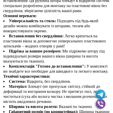
встановлення! Ця рулонна штора блекаут в відкритій системі
спеціально розроблена для монтажу на пластикові вікна без
свердління, зберігаючи цілісність вашої рами.
Основні переваги:
Універсальність та стиль:
Підходять під будь-який
дизайн можна комбінувати із шторами, тюлем або
використовувати окремо.
Встановлення без свердління:
Легко кріпиться на
пластикові вікна за допомогою універсальних пластикових
затискачів – жодних отворів у рамі!
Підрізка за вашим розміром:
Ми підріжемо штору під
індивідуальні розміри вашого вікна (ширина та висота
вказуються по тканині).
Комплектація "Готово до встановлення":
У комплекті
ви знайдете все необхідне для швидкого та легкого монтажу.
Технічні характеристики:
Система:
Відкрита, без свердління.
Матеріал:
Блекаут (не пропускає світло), стійкий до
деформації та вигорання кольору. Не притягує пил, легко
чиститься (суха або волога чистка з мильним розчином). Не
містить шкідливих речовин.
Ширина та висота ролети:
Вказані по тканині.
Габаритний розмір (по кронштейнах):
Ширина тканини