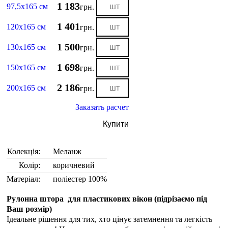
1 183
97,5х165 см
грн.
1 401
120х165 см
грн.
1 500
130х165 см
грн.
1 698
150х165 см
грн.
2 186
200х165 см
грн.
Заказать расчет
Купити
Колекція:
Меланж
Колір:
коричневий
Матеріал:
поліестер 100%
Рулонна штора для пластикових вікон (
підрізаємо під
Ваш розмір
)
Ідеальне рішення для тих, хто цінує затемнення та легкість