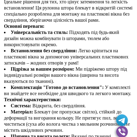
Ідеальне рішення для тих, хто цінує затемнення та легкість
встановлення! Ця рулонна штора блекаут в відкритій системі
спеціально розроблена для монтажу на пластикові вікна без
свердління, зберігаючи цілісність вашої рами.
Основні переваги:
Універсальність та стиль:
Підходять під будь-який
дизайн можна комбінувати із шторами, тюлем або
використовувати окремо.
Встановлення без свердління:
Легко кріпиться на
пластикові вікна за допомогою універсальних пластикових
затискачів – жодних отворів у рамі!
Підрізка за вашим розміром:
Ми підріжемо штору під
індивідуальні розміри вашого вікна (ширина та висота
вказуються по тканині).
Комплектація "Готово до встановлення":
У комплекті
ви знайдете все необхідне для швидкого та легкого монтажу.
Технічні характеристики:
Система:
Відкрита, без свердління.
Матеріал:
Блекаут (не пропускає світло), стійкий до
деформації та вигорання кольору. Не притягує пил, легко
чиститься (суха або волога чистка з мильним розчином). Не
містить шкідливих речовин.
Ширина та висота ролети:
Вказані по тканині.