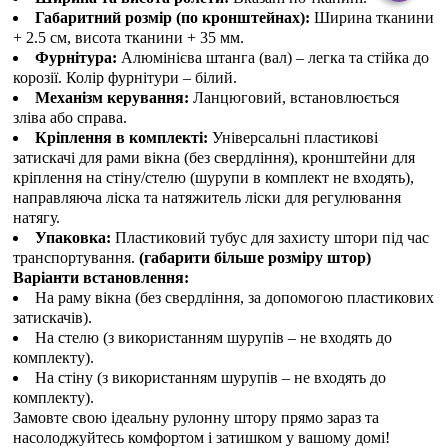
Габаритний розмір (по кронштейнах):
Ширина тканини
+ 2.5 см, висота тканини + 35 мм.
Фурнітура:
Алюмінієва штанга (вал) – легка та стійка до
корозії. Колір фурнітури – білий.
Механізм керування:
Ланцюговий, встановлюється
зліва або справа.
Кріплення в комплекті:
Універсальні пластикові
затискачі для рами вікна (без свердління), кронштейни для
кріплення на стіну/стелю (шурупи в комплект не входять),
направляюча ліска та натяжитель ліски для регулювання
натягу.
Упаковка:
Пластиковий тубус для захисту штори під час
транспортування.
(габарити більше розміру штор)
Варіанти встановлення:
На раму вікна (без свердління, за допомогою пластикових
затискачів).
На стелю (з використанням шурупів – не входять до
комплекту).
На стіну (з використанням шурупів – не входять до
комплекту).
Замовте свою ідеальну рулонну штору прямо зараз та
насолоджуйтесь комфортом і затишком у вашому домі!