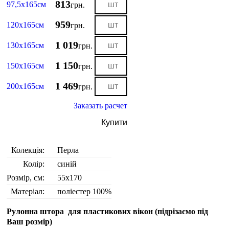
813
97,5х165см
грн.
959
120х165см
грн.
1 019
130х165см
грн.
1 150
150х165см
грн.
1 469
200х165см
грн.
Заказать расчет
Купити
Колекція:
Перла
Колір:
синій
Розмір, см:
55х170
Матеріал:
поліестер 100%
Рулонна штора для пластикових вікон (
підрізаємо під
Ваш розмір
)