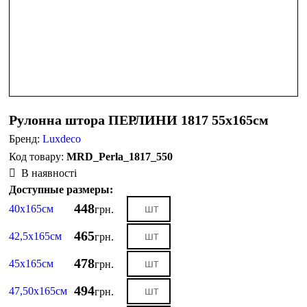
Рулонна штора ПЕРЛИНИ 1817 55х165см
Бренд:
Luxdeco
MRD_Perla_1817_550
В наявності
Доступные размеры:
448
40х165см
грн.
465
42,5х165см
грн.
478
45х165см
грн.
494
47,50х165см
грн.