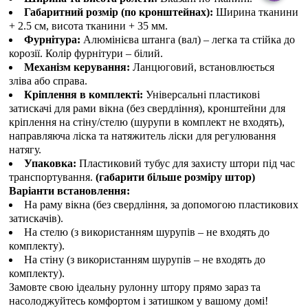
Габаритний розмір (по кронштейнах):
Ширина тканини
+ 2.5 см, висота тканини + 35 мм.
Фурнітура:
Алюмінієва штанга (вал) – легка та стійка до
корозії. Колір фурнітури – білий.
Механізм керування:
Ланцюговий, встановлюється
зліва або справа.
Кріплення в комплекті:
Універсальні пластикові
затискачі для рами вікна (без свердління), кронштейни для
кріплення на стіну/стелю (шурупи в комплект не входять),
направляюча ліска та натяжитель ліски для регулювання
натягу.
Упаковка:
Пластиковий тубус для захисту штори під час
транспортування.
(габарити більше розміру штор)
Варіанти встановлення:
На раму вікна (без свердління, за допомогою пластикових
затискачів).
На стелю (з використанням шурупів – не входять до
комплекту).
На стіну (з використанням шурупів – не входять до
комплекту).
Замовте свою ідеальну рулонну штору прямо зараз та
насолоджуйтесь комфортом і затишком у вашому домі!