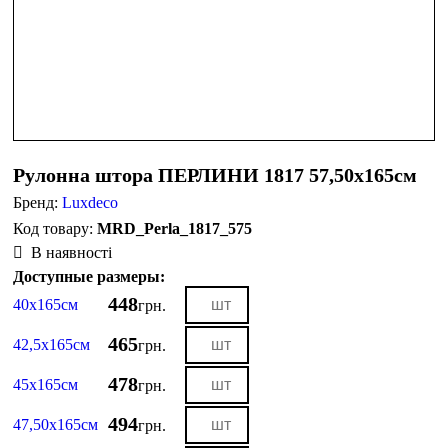
Рулонна штора ПЕРЛИНИ 1817 57,50х165см
Бренд:
Luxdeco
MRD_Perla_1817_575
В наявності
Доступные размеры:
448
40х165см
грн.
465
42,5х165см
грн.
478
45х165см
грн.
494
47,50х165см
грн.