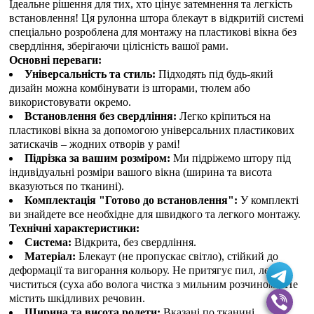
Ідеальне рішення для тих, хто цінує затемнення та легкість
встановлення! Ця рулонна штора блекаут в відкритій системі
спеціально розроблена для монтажу на пластикові вікна без
свердління, зберігаючи цілісність вашої рами.
Основні переваги:
Універсальність та стиль:
Підходять під будь-який
дизайн можна комбінувати із шторами, тюлем або
використовувати окремо.
Встановлення без свердління:
Легко кріпиться на
пластикові вікна за допомогою універсальних пластикових
затискачів – жодних отворів у рамі!
Підрізка за вашим розміром:
Ми підріжемо штору під
індивідуальні розміри вашого вікна (ширина та висота
вказуються по тканині).
Комплектація "Готово до встановлення":
У комплекті
ви знайдете все необхідне для швидкого та легкого монтажу.
Технічні характеристики:
Система:
Відкрита, без свердління.
Матеріал:
Блекаут (не пропускає світло), стійкий до
деформації та вигорання кольору. Не притягує пил, легко
чиститься (суха або волога чистка з мильним розчином). Не
містить шкідливих речовин.
Ширина та висота ролети:
Вказані по тканині.