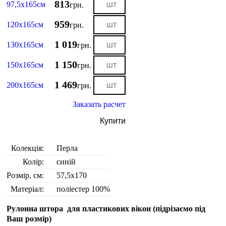
813
97,5х165см
грн.
959
120х165см
грн.
1 019
130х165см
грн.
1 150
150х165см
грн.
1 469
200х165см
грн.
Заказать расчет
Купити
Колекція:
Перла
Колір:
синій
Розмір, см:
57,5х170
Матеріал:
поліестер 100%
Рулонна штора для пластикових вікон (
підрізаємо під
Ваш розмір
)