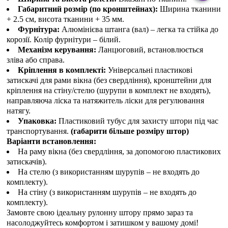
Габаритний розмір (по кронштейнах):
Ширина тканини
+ 2.5 см, висота тканини + 35 мм.
Фурнітура:
Алюмінієва штанга (вал) – легка та стійка до
корозії. Колір фурнітури – білий.
Механізм керування:
Ланцюговий, встановлюється
зліва або справа.
Кріплення в комплекті:
Універсальні пластикові
затискачі для рами вікна (без свердління), кронштейни для
кріплення на стіну/стелю (шурупи в комплект не входять),
направляюча ліска та натяжитель ліски для регулювання
натягу.
Упаковка:
Пластиковий тубус для захисту штори під час
транспортування.
(габарити більше розміру штор)
Варіанти встановлення:
На раму вікна (без свердління, за допомогою пластикових
затискачів).
На стелю (з використанням шурупів – не входять до
комплекту).
На стіну (з використанням шурупів – не входять до
комплекту).
Замовте свою ідеальну рулонну штору прямо зараз та
насолоджуйтесь комфортом і затишком у вашому домі!