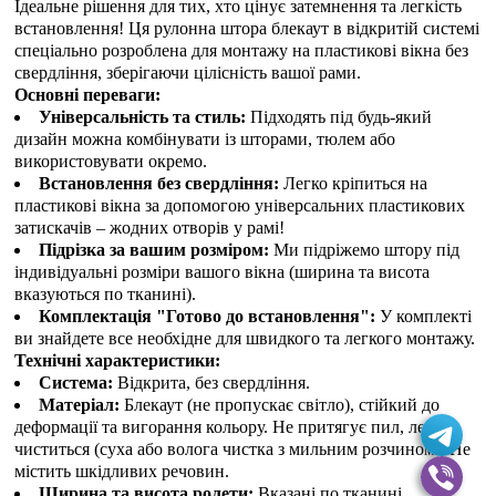
Ідеальне рішення для тих, хто цінує затемнення та легкість
встановлення! Ця рулонна штора блекаут в відкритій системі
спеціально розроблена для монтажу на пластикові вікна без
свердління, зберігаючи цілісність вашої рами.
Основні переваги:
Універсальність та стиль:
Підходять під будь-який
дизайн можна комбінувати із шторами, тюлем або
використовувати окремо.
Встановлення без свердління:
Легко кріпиться на
пластикові вікна за допомогою універсальних пластикових
затискачів – жодних отворів у рамі!
Підрізка за вашим розміром:
Ми підріжемо штору під
індивідуальні розміри вашого вікна (ширина та висота
вказуються по тканині).
Комплектація "Готово до встановлення":
У комплекті
ви знайдете все необхідне для швидкого та легкого монтажу.
Технічні характеристики:
Система:
Відкрита, без свердління.
Матеріал:
Блекаут (не пропускає світло), стійкий до
деформації та вигорання кольору. Не притягує пил, легко
чиститься (суха або волога чистка з мильним розчином). Не
містить шкідливих речовин.
Ширина та висота ролети:
Вказані по тканині.