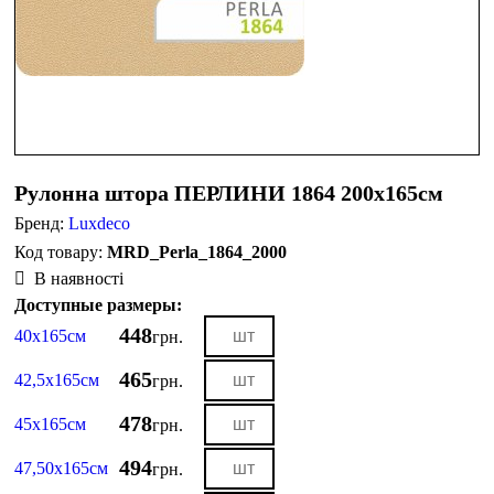
Рулонна штора ПЕРЛИНИ 1864 200х165см
Бренд:
Luxdeco
MRD_Perla_1864_2000
В наявності
Доступные размеры:
448
40х165см
грн.
465
42,5х165см
грн.
478
45х165см
грн.
494
47,50х165см
грн.