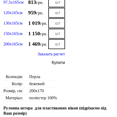
813
97,5х165см
грн.
959
120х165см
грн.
1 019
130х165см
грн.
1 150
150х165см
грн.
1 469
200х165см
грн.
Заказать расчет
Купити
Колекція:
Перла
Колір:
бежевий
Розмір, см:
200x170
Матеріал:
поліестер 100%
Рулонна штора для пластикових вікон (
підрізаємо під
Ваш розмір
)