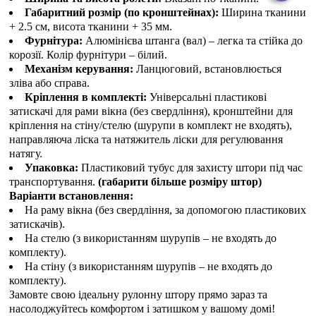
Габаритний розмір (по кронштейнах):
Ширина тканини
+ 2.5 см, висота тканини + 35 мм.
Фурнітура:
Алюмінієва штанга (вал) – легка та стійка до
корозії. Колір фурнітури – білий.
Механізм керування:
Ланцюговий, встановлюється
зліва або справа.
Кріплення в комплекті:
Універсальні пластикові
затискачі для рами вікна (без свердління), кронштейни для
кріплення на стіну/стелю (шурупи в комплект не входять),
направляюча ліска та натяжитель ліски для регулювання
натягу.
Упаковка:
Пластиковий тубус для захисту штори під час
транспортування.
(габарити більше розміру штор)
Варіанти встановлення:
На раму вікна (без свердління, за допомогою пластикових
затискачів).
На стелю (з використанням шурупів – не входять до
комплекту).
На стіну (з використанням шурупів – не входять до
комплекту).
Замовте свою ідеальну рулонну штору прямо зараз та
насолоджуйтесь комфортом і затишком у вашому домі!