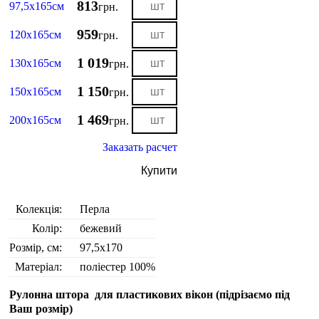
813
97,5х165см
грн.
959
120х165см
грн.
1 019
130х165см
грн.
1 150
150х165см
грн.
1 469
200х165см
грн.
Заказать расчет
Купити
Колекція:
Перла
Колір:
бежевий
Розмір, см:
97,5х170
Матеріал:
поліестер 100%
Рулонна штора для пластикових вікон (
підрізаємо під
Ваш розмір
)