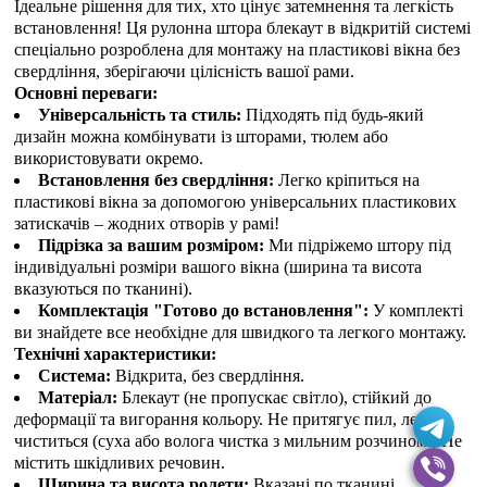
Ідеальне рішення для тих, хто цінує затемнення та легкість
встановлення! Ця рулонна штора блекаут в відкритій системі
спеціально розроблена для монтажу на пластикові вікна без
свердління, зберігаючи цілісність вашої рами.
Основні переваги:
Універсальність та стиль:
Підходять під будь-який
дизайн можна комбінувати із шторами, тюлем або
використовувати окремо.
Встановлення без свердління:
Легко кріпиться на
пластикові вікна за допомогою універсальних пластикових
затискачів – жодних отворів у рамі!
Підрізка за вашим розміром:
Ми підріжемо штору під
індивідуальні розміри вашого вікна (ширина та висота
вказуються по тканині).
Комплектація "Готово до встановлення":
У комплекті
ви знайдете все необхідне для швидкого та легкого монтажу.
Технічні характеристики:
Система:
Відкрита, без свердління.
Матеріал:
Блекаут (не пропускає світло), стійкий до
деформації та вигорання кольору. Не притягує пил, легко
чиститься (суха або волога чистка з мильним розчином). Не
містить шкідливих речовин.
Ширина та висота ролети:
Вказані по тканині.