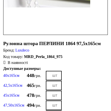
Рулонна штора ПЕРЛИНИ 1864 97,5х165см
Бренд:
Luxdeco
MRD_Perla_1864_975
В наявності
Доступные размеры:
448
40х165см
грн.
465
42,5х165см
грн.
478
45х165см
грн.
494
47,50х165см
грн.