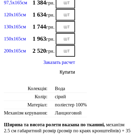
1 384
97,5х165см
грн.
1 634
120х165см
грн.
1 744
130х165см
грн.
1 963
150х165см
грн.
2 520
200х165см
грн.
Заказать расчет
Купити
Колекція:
Вода
Колір:
сірий
Матеріал:
поліестер 100%
Механізм керування:
Ланцюговий
Ширина та висота ролети вказана по тканині,
механізм
2.5 см габаритний розмір (розмір по краях кронштейнів) + 35