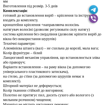
мм
Виготовлення під розмір. 3-5 днiв
Комплектація
:
готовий до встановлення виріб – кріплення та інструкція
входять до комплекту.
кронштейни кріплення +направляюча волосінь
натягувач волосіні (дозволяє регулювати силу натягу)
система кріплення без свердління (дозволяє кріпити виріб до
вікна без використання шурупів)
Технічні параметри:
Алюмінієва штанга (вал) – не схильна до корозії, мала вага;
Колір фурнітури – білий
Ланцюговий механізм управління, що встановлюється зліва
або праворуч;
Варіанти встановлення – на раму вікна (за допомогою
універсального пластикового затискача),
на стелю, до стіни (за допомогою шурупів немає в
комплекті).
Шторний матеріал не деформується;
Колір тканини стійкий до вигоряння;
Полотно не притягує пил, досить сухого або вологого (з
мильним розчином) чищення;
Матеріал не містить шкідливих речовин;