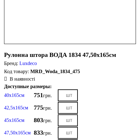
Рулонна штора ВОДА 1834 47,50х165см
Бренд:
Luxdeco
MRD_Woda_1834_475
В наявності
Доступные размеры:
751
40х165см
грн.
775
42,5х165см
грн.
803
45х165см
грн.
833
47,50х165см
грн.