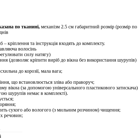
азана по тканині,
механізм 2.5 см габаритний розмір (розмір по
днiв
б – кріплення та інструкція входять до комплекту.
авляюча волосінь
 регулювати силу натягу)
іння (дозволяє кріпити виріб до вікна без використання шурупів)
схильна до корозії, мала вага;
ння, що встановлюється зліва або праворуч;
аму вікна (за допомогою універсального пластикового затискача)
огою шурупів немає в комплекті).
ється;
оряння;
сить сухого або вологого (з мильним розчином) чищення;
их речовин;
а
й