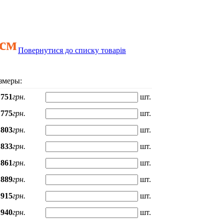
5см
Повернутися до списку товарів
змеры:
751
грн.
шт.
775
грн.
шт.
803
грн.
шт.
833
грн.
шт.
861
грн.
шт.
889
грн.
шт.
915
грн.
шт.
940
грн.
шт.