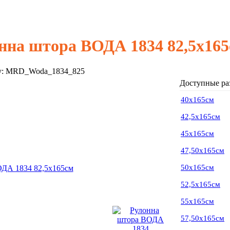
нна штора ВОДА 1834 82,5х16
у:
MRD_Woda_1834_825
Доступные ра
40х165см
42,5х165см
45х165см
47,50х165см
50х165см
52,5х165см
55х165см
57,50х165см