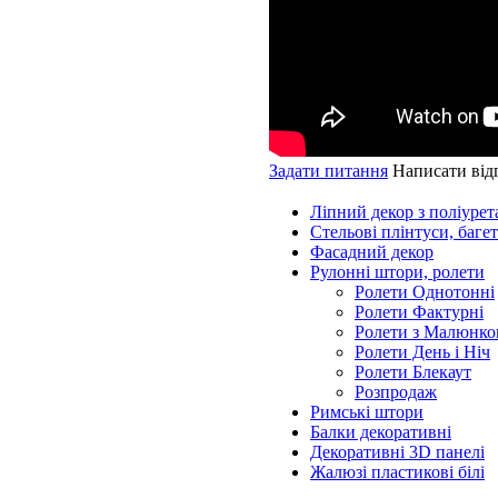
Задати питання
Написати від
Ліпний декор з поліурет
Стельові плінтуси, баге
Фасадний декор
Рулонні штори, ролети
Ролети Однотонні
Ролети Фактурні
Ролети з Малюнко
Ролети День і Ніч
Ролети Блекаут
Розпродаж
Римські штори
Балки декоративні
Декоративні 3D панелі
Жалюзі пластикові білі