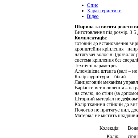
Опис
Характеристики
Відео
Ширина та висота ролети вк
Виготовлення під розмір. 3-5 
Комплектація
:
готовий до встановлення вирі
кронштейни кріплення +напр
натягувач волосіні (дозволяє
система кріплення без свердл
Технічні параметри:
Алюмінієва штанга (вал) – не 
Колір фурнітури – білий
Ланцюговий механізм управлі
Варіанти встановлення – на р
на стелю, до стіни (за допом
Шторний матеріал не деформу
Колір тканини стійкий до виг
Полотно не притягує пил, до
Матеріал не містить шкідлив
Колекція:
Вод
Колір:
сіри