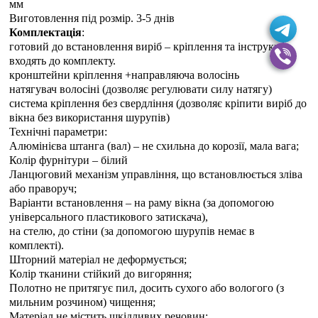
мм
Виготовлення під розмір. 3-5 днiв
Комплектація
:
готовий до встановлення виріб – кріплення та інструкція
входять до комплекту.
кронштейни кріплення +направляюча волосінь
натягувач волосіні (дозволяє регулювати силу натягу)
система кріплення без свердління (дозволяє кріпити виріб до
вікна без використання шурупів)
Технічні параметри:
Алюмінієва штанга (вал) – не схильна до корозії, мала вага;
Колір фурнітури – білий
Ланцюговий механізм управління, що встановлюється зліва
або праворуч;
Варіанти встановлення – на раму вікна (за допомогою
універсального пластикового затискача),
на стелю, до стіни (за допомогою шурупів немає в
комплекті).
Шторний матеріал не деформується;
Колір тканини стійкий до вигоряння;
Полотно не притягує пил, досить сухого або вологого (з
мильним розчином) чищення;
Матеріал не містить шкідливих речовин;