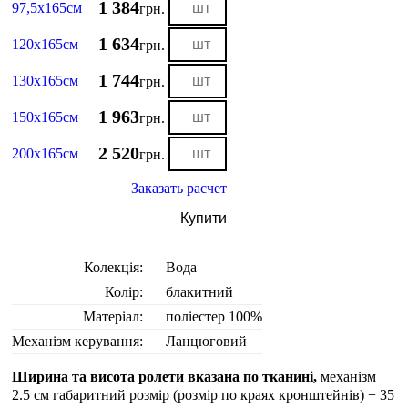
1 384
97,5х165см
грн.
1 634
120х165см
грн.
1 744
130х165см
грн.
1 963
150х165см
грн.
2 520
200х165см
грн.
Заказать расчет
Купити
Колекція:
Вода
Колір:
блакитний
Матеріал:
поліестер 100%
Механізм керування:
Ланцюговий
Ширина та висота ролети вказана по тканині,
механізм
2.5 см габаритний розмір (розмір по краях кронштейнів) + 35