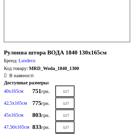
Рулонна штора ВОДА 1840 130х165см
Бренд:
Luxdeco
MRD_Woda_1840_1300
В наявності
Доступные размеры:
751
40х165см
грн.
775
42,5х165см
грн.
803
45х165см
грн.
833
47,50х165см
грн.