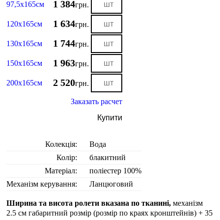
1 384
97,5х165см
грн.
1 634
120х165см
грн.
1 744
130х165см
грн.
1 963
150х165см
грн.
2 520
200х165см
грн.
Заказать расчет
Купити
Колекція:
Вода
Колір:
блакитний
Матеріал:
поліестер 100%
Механізм керування:
Ланцюговий
Ширина та висота ролети вказана по тканині,
механізм
2.5 см габаритний розмір (розмір по краях кронштейнів) + 35