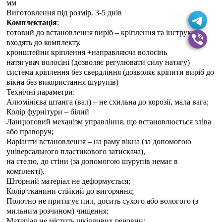
мм
Виготовлення під розмір. 3-5 днiв
Комплектація
:
готовий до встановлення виріб – кріплення та інструкція
входять до комплекту.
кронштейни кріплення +направляюча волосінь
натягувач волосіні (дозволяє регулювати силу натягу)
система кріплення без свердління (дозволяє кріпити виріб до
вікна без використання шурупів)
Технічні параметри:
Алюмінієва штанга (вал) – не схильна до корозії, мала вага;
Колір фурнітури – білий
Ланцюговий механізм управління, що встановлюється зліва
або праворуч;
Варіанти встановлення – на раму вікна (за допомогою
універсального пластикового затискача),
на стелю, до стіни (за допомогою шурупів немає в
комплекті).
Шторний матеріал не деформується;
Колір тканини стійкий до вигоряння;
Полотно не притягує пил, досить сухого або вологого (з
мильним розчином) чищення;
Матеріал не містить шкідливих речовин;