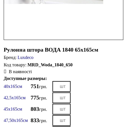
Рулонна штора ВОДА 1840 65х165см
Бренд:
Luxdeco
MRD_Woda_1840_650
В наявності
Доступные размеры:
751
40х165см
грн.
775
42,5х165см
грн.
803
45х165см
грн.
833
47,50х165см
грн.