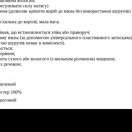
авляюча волосінь
 регулювати силу натягу)
іння (дозволяє кріпити виріб до вікна без використання шурупів)
схильна до корозії, мала вага;
ння, що встановлюється зліва або праворуч;
аму вікна (за допомогою універсального пластикового затискача)
огою шурупів немає в комплекті).
ється;
оряння;
сить сухого або вологого (з мильним розчином) чищення;
их речовин;
а
-зелений
естер 100%
цюговий