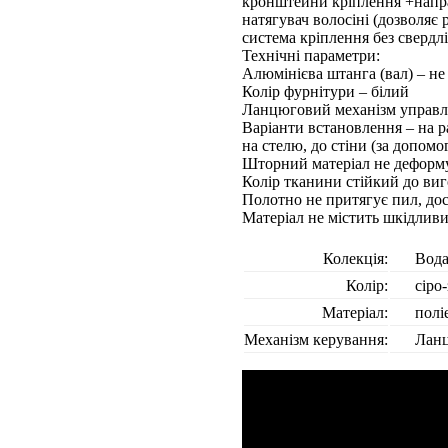
кронштейни кріплення +напр
натягувач волосіні (дозволяє
система кріплення без свердл
Технічні параметри:
Алюмінієва штанга (вал) – не 
Колір фурнітури – білий
Ланцюговий механізм управлі
Варіанти встановлення – на р
на стелю, до стіни (за допом
Шторний матеріал не деформу
Колір тканини стійкий до виг
Полотно не притягує пил, до
Матеріал не містить шкідлив
Колекція:
Вод
Колір:
сіро
Матеріал:
полі
Механізм керування:
Лан