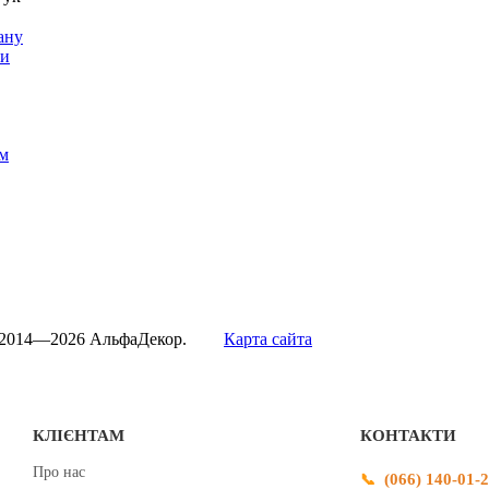
ану
ти
м
 2014—2026 АльфаДекор.
Карта сайта
КЛІЄНТАМ
КОНТАКТИ
Про нас
(066) 140-01-