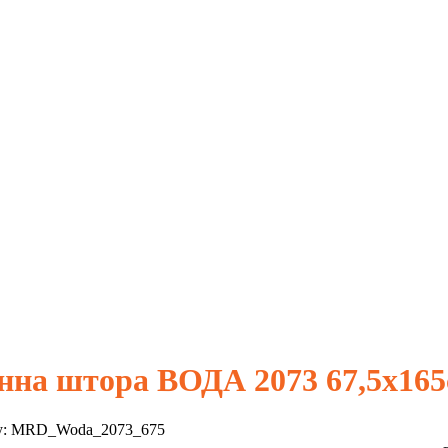
нна штора ВОДА 2073 67,5х16
у:
MRD_Woda_2073_675