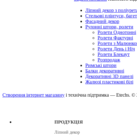
Ліпний декор з поліурет
Стельові плінтуси, баге
Фасадний декор
Рулонні штори, ролети
Ролети Однотонні
Ролети Фактурні
Ролети з Малюнко
Ролети День і Ніч
Ролети Блекаут
Розпродаж
Римські штори
Балки декоративні
Декоративні 3D панелі
Жалюзі пластикові білі
Створення інтернет магазину
і технічна підтримка —
Etechs
. ©
ПРОДУКЦІЯ
Ліпний декор