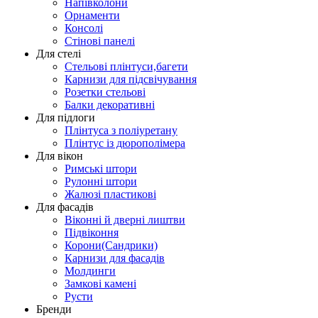
Напівколони
Орнаменти
Консолі
Стінові панелі
Для стелі
Стельові плінтуси,багети
Карнизи для підсвічування
Розетки стельові
Балки декоративні
Для підлоги
Плінтуса з поліуретану
Плінтус із дюрополімера
Для вікон
Римські штори
Рулонні штори
Жалюзі пластикові
Для фасадів
Віконні й дверні лиштви
Підвіконня
Корони(Сандрики)
Карнизи для фасадів
Молдинги
Замкові камені
Русти
Бренди