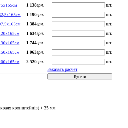
1 138
грн.
шт.
75х165см
1 190
грн.
шт.
82,5х165см
1 384
грн.
шт.
97,5х165см
1 634
грн.
шт.
120х165см
1 744
грн.
шт.
130х165см
1 963
грн.
шт.
150х165см
2 520
грн.
шт.
200х165см
Заказать расчет
Купити
 краях кронштейнів) + 35 мм