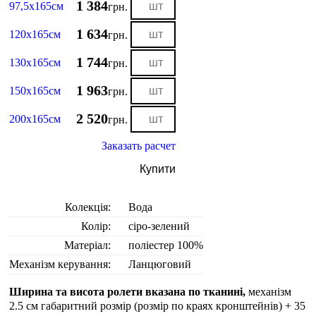
1 384
97,5х165см
грн.
1 634
120х165см
грн.
1 744
130х165см
грн.
1 963
150х165см
грн.
2 520
200х165см
грн.
Заказать расчет
Купити
Колекція:
Вода
Колір:
сіро-зелений
Матеріал:
поліестер 100%
Механізм керування:
Ланцюговий
Ширина та висота ролети вказана по тканині,
механізм
2.5 см габаритний розмір (розмір по краях кронштейнів) + 35