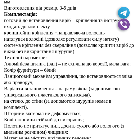
мм
Виготовлення під розмір. 3-5 днiв
Комплектація
:
готовий до встановлення виріб – кріплення та інструкція
входять до комплекту.
кронштейни кріплення +направляюча волосінь
натягувач волосіні (дозволяє регулювати силу натягу)
система кріплення без свердління (дозволяє кріпити виріб до
вікна без використання шурупів)
Технічні параметри:
Алюмінієва штанга (вал) – не схильна до корозії, мала вага;
Колір фурнітури – білий
Ланцюговий механізм управління, що встановлюється зліва
або праворуч;
Варіанти встановлення – на раму вікна (за допомогою
універсального пластикового затискача),
на стелю, до стіни (за допомогою шурупів немає в
комплекті).
Шторний матеріал не деформується;
Колір тканини стійкий до вигоряння;
Полотно не притягує пил, досить сухого або вологого (з
мильним розчином) чищення;
Матеріал не містить шкідливих речовин;