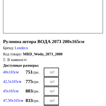
Рулонна штора ВОДА 2073 200х165см
Бренд:
Luxdeco
MRD_Woda_2073_2000
В наявності
Доступные размеры:
751
40х165см
грн.
775
42,5х165см
грн.
803
45х165см
грн.
833
47,50х165см
грн.