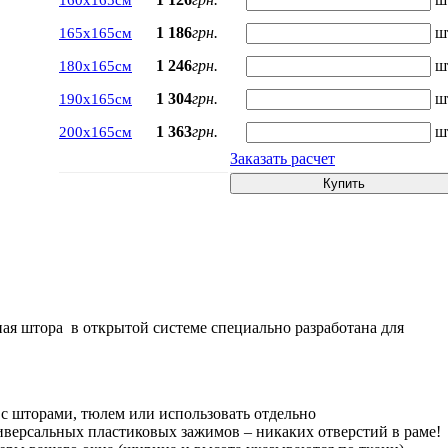
160х165см
1 186
грн.
ш
165х165см
1 246
грн.
ш
180х165см
1 304
грн.
ш
190х165см
1 363
грн.
ш
200х165см
Заказать расчет
Купить
ная штора в открытой системе специально разработана для
с шторами, тюлем или использовать отдельно
версальных пластиковых зажимов – никаких отверстий в раме!