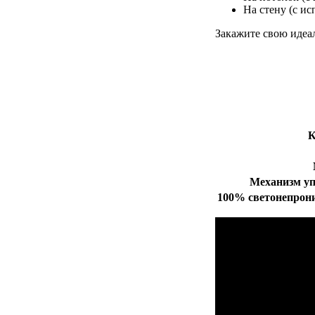
На стену (с ис
Закажите свою идеа
К
Механизм уп
100% светонепрон