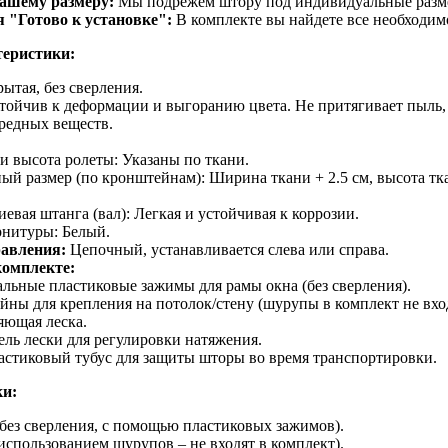
вашему размеру:
Мы подрежем штору под индивидуальные размер
 "Готово к установке":
В комплекте вы найдете все необходимо
теристики:
ытая, без сверления.
тойчив к деформации и выгоранию цвета. Не притягивает пыль, 
редных веществ.
 высота ролеты: Указаны по ткани.
ый размер (по кронштейнам): Ширина ткани + 2.5 см, высота тк
вая штанга (вал): Легкая и устойчивая к коррозии.
рнитуры: Белый.
авления:
Цепочный, устанавливается слева или справа.
комплекте:
льные пластиковые зажимы для рамы окна (без сверления).
ны для крепления на потолок/стену (шурупы в комплект не вход
яющая леска.
ль лески для регулировки натяжения.
стиковый тубус для защиты шторы во время транспортировки.
ки:
(без сверления, с помощью пластиковых зажимов).
 использованием шурупов – не входят в комплект).