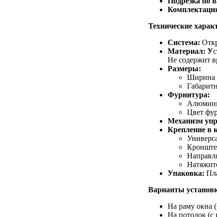
Подрезка по 
Комплектация
Технические харак
Система:
Откр
Материал: У
с
Не содержит в
Размеры:
Ширина и
Габаритн
Фурнитура:
Алюминие
Цвет фу
Механизм упр
Крепление в 
Универса
Кронштей
Направл
Натяжите
Упаковка:
Пла
Варианты установ
На раму окна 
На потолок (с