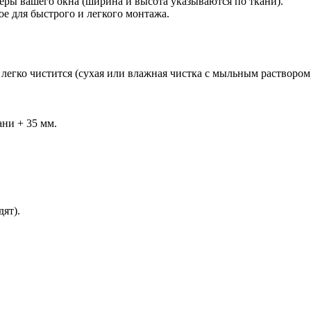
ы вашего окна (ширина и высота указываются по ткани).
е для быстрого и легкого монтажа.
легко чистится (сухая или влажная чистка с мыльным раствором
ани + 35 мм.
ят).