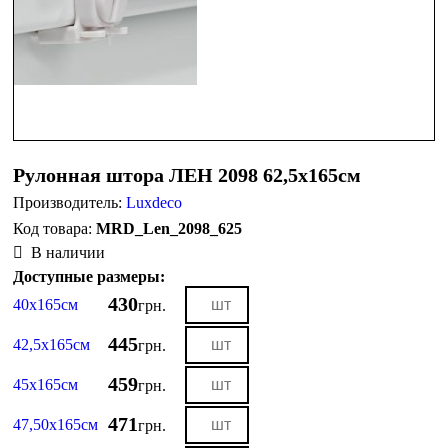
Рулонная штора ЛЕН 2098 62,5х165см
Производитель:
Luxdeco
MRD_Len_2098_625
В наличии
Доступные размеры:
430
40х165см
грн.
445
42,5х165см
грн.
459
45х165см
грн.
471
47,50х165см
грн.