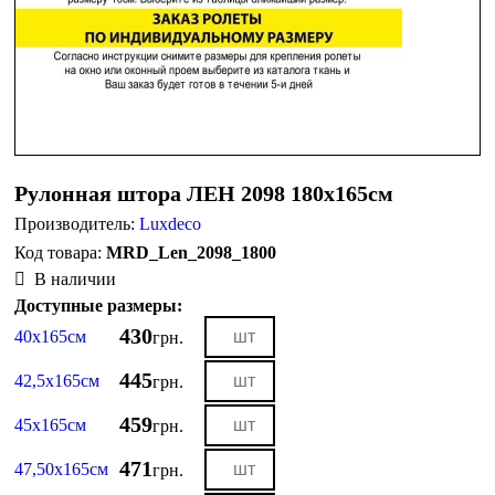
Рулонная штора ЛЕН 2098 180х165см
Производитель:
Luxdeco
MRD_Len_2098_1800
В наличии
Доступные размеры:
430
40х165см
грн.
445
42,5х165см
грн.
459
45х165см
грн.
471
47,50х165см
грн.