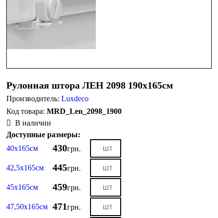
Рулонная штора ЛЕН 2098 190х165см
Производитель:
Luxdeco
MRD_Len_2098_1900
В наличии
Доступные размеры:
430
40х165см
грн.
445
42,5х165см
грн.
459
45х165см
грн.
471
47,50х165см
грн.