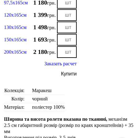
1 180
97,5х165см
грн.
1 399
120х165см
грн.
1 498
130х165см
грн.
1 693
150х165см
грн.
2 180
200х165см
грн.
Заказать расчет
Купити
Колекція:
Маракеш
Колір:
чорний
Матеріал:
поліестер 100%
Ширина та висота ролети вказана по тканині,
механізм
2.5 см габаритний розмір (розмір по краях кронштейнів) + 35
мм
Виготовлення під розмір. 3-5 днiв