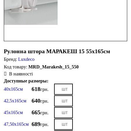
Рулонна штора МАРАКЕШ 15 55х165см
Бренд:
Luxdeco
MRD_Marakesh_15_550
В наявності
Доступные размеры:
618
40х165см
грн.
640
42,5х165см
грн.
665
45х165см
грн.
689
47,50х165см
грн.