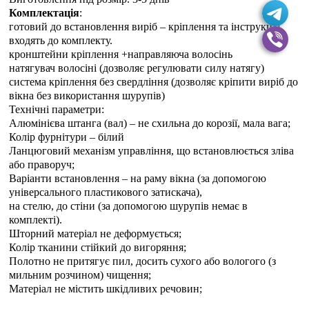
Комплектація
:
готовий до встановлення виріб – кріплення та інструкція
входять до комплекту.
кронштейни кріплення +направляюча волосінь
натягувач волосіні (дозволяє регулювати силу натягу)
система кріплення без свердління (дозволяє кріпити виріб до
вікна без використання шурупів)
Технічні параметри:
Алюмінієва штанга (вал) – не схильна до корозії, мала вага;
Колір фурнітури – білий
Ланцюговий механізм управління, що встановлюється зліва
або праворуч;
Варіанти встановлення – на раму вікна (за допомогою
універсального пластикового затискача),
на стелю, до стіни (за допомогою шурупів немає в
комплекті).
Шторний матеріал не деформується;
Колір тканини стійкий до вигоряння;
Полотно не притягує пил, досить сухого або вологого (з
мильним розчином) чищення;
Матеріал не містить шкідливих речовин;