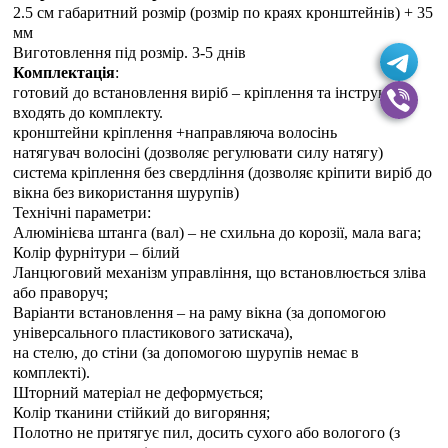
2.5 см габаритний розмір (розмір по краях кронштейнів) + 35
мм
Виготовлення під розмір. 3-5 днiв
Комплектація
:
готовий до встановлення виріб – кріплення та інструкція
входять до комплекту.
кронштейни кріплення +направляюча волосінь
натягувач волосіні (дозволяє регулювати силу натягу)
система кріплення без свердління (дозволяє кріпити виріб до
вікна без використання шурупів)
Технічні параметри:
Алюмінієва штанга (вал) – не схильна до корозії, мала вага;
Колір фурнітури – білий
Ланцюговий механізм управління, що встановлюється зліва
або праворуч;
Варіанти встановлення – на раму вікна (за допомогою
універсального пластикового затискача),
на стелю, до стіни (за допомогою шурупів немає в
комплекті).
Шторний матеріал не деформується;
Колір тканини стійкий до вигоряння;
Полотно не притягує пил, досить сухого або вологого (з