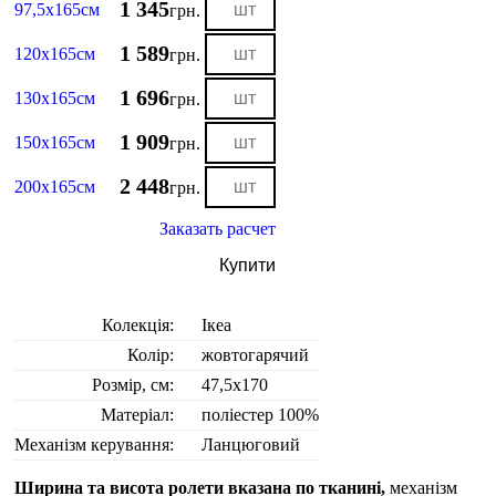
1 345
97,5х165см
грн.
1 589
120х165см
грн.
1 696
130х165см
грн.
1 909
150х165см
грн.
2 448
200х165см
грн.
Заказать расчет
Купити
Колекція:
Ікеа
Колір:
жовтогарячий
Розмір, см:
47,5х170
Матеріал:
поліестер 100%
Механізм керування:
Ланцюговий
Ширина та висота ролети вказана по тканині,
механізм