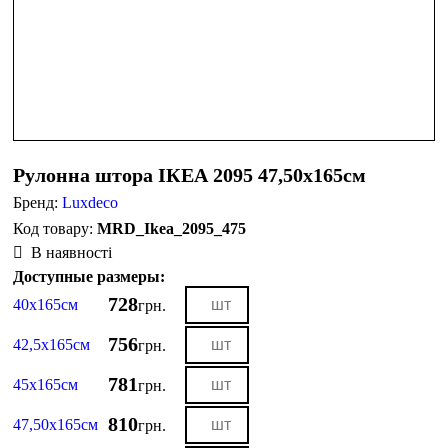
Рулонна штора ІКЕА 2095 47,50х165см
Бренд:
Luxdeco
MRD_Ikea_2095_475
В наявності
Доступные размеры:
728
40х165см
грн.
756
42,5х165см
грн.
781
45х165см
грн.
810
47,50х165см
грн.