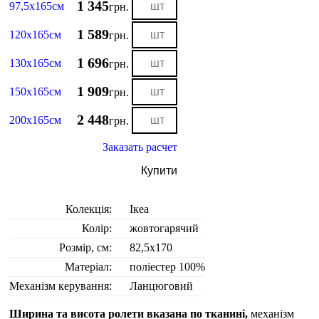
1 345
97,5х165см
грн.
1 589
120х165см
грн.
1 696
130х165см
грн.
1 909
150х165см
грн.
2 448
200х165см
грн.
Заказать расчет
Купити
Колекція:
Ікеа
Колір:
жовтогарячий
Розмір, см:
82,5х170
Матеріал:
поліестер 100%
Механізм керування:
Ланцюговий
Ширина та висота ролети вказана по тканині,
механізм