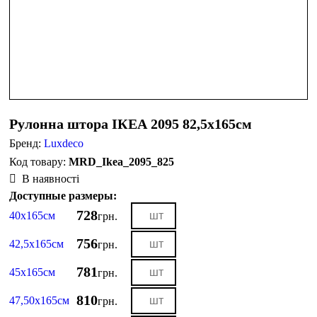
Рулонна штора ІКЕА 2095 82,5х165см
Бренд:
Luxdeco
MRD_Ikea_2095_825
В наявності
Доступные размеры:
728
40х165см
грн.
756
42,5х165см
грн.
781
45х165см
грн.
810
47,50х165см
грн.