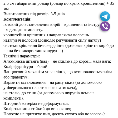
2.5 см габаритний розмір (розмір по краях кронштейнів) + 35
мм
Виготовлення під розмір. 3-5 днiв
Комплектація
:
готовий до встановлення виріб – кріплення та інструкція
входять до комплекту.
кронштейни кріплення +направляюча волосінь
натягувач волосіні (дозволяє регулювати силу натягу)
система кріплення без свердління (дозволяє кріпити виріб до
вікна без використання шурупів)
Технічні параметри:
Алюмінієва штанга (вал) – не схильна до корозії, мала вага;
Колір фурнітури – білий
Ланцюговий механізм управління, що встановлюється зліва
або праворуч;
Варіанти встановлення – на раму вікна (за допомогою
універсального пластикового затискача),
на стелю, до стіни (за допомогою шурупів немає в
комплекті).
Шторний матеріал не деформується;
Колір тканини стійкий до вигоряння;
Полотно не притягує пил, досить сухого або вологого (з