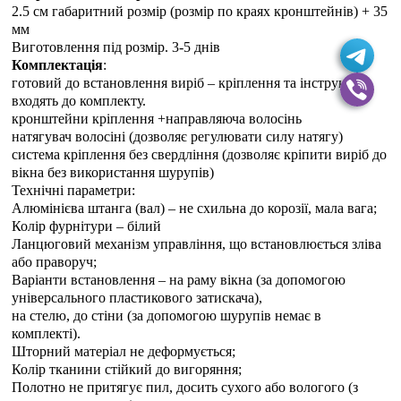
2.5 см габаритний розмір (розмір по краях кронштейнів) + 35
мм
Виготовлення під розмір. 3-5 днiв
Комплектація
:
готовий до встановлення виріб – кріплення та інструкція
входять до комплекту.
кронштейни кріплення +направляюча волосінь
натягувач волосіні (дозволяє регулювати силу натягу)
система кріплення без свердління (дозволяє кріпити виріб до
вікна без використання шурупів)
Технічні параметри:
Алюмінієва штанга (вал) – не схильна до корозії, мала вага;
Колір фурнітури – білий
Ланцюговий механізм управління, що встановлюється зліва
або праворуч;
Варіанти встановлення – на раму вікна (за допомогою
універсального пластикового затискача),
на стелю, до стіни (за допомогою шурупів немає в
комплекті).
Шторний матеріал не деформується;
Колір тканини стійкий до вигоряння;
Полотно не притягує пил, досить сухого або вологого (з