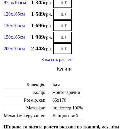
1 345
97,5х165см
грн.
1 589
120х165см
грн.
1 696
130х165см
грн.
1 909
150х165см
грн.
2 448
200х165см
грн.
Заказать расчет
Купити
Колекція:
Ікеа
Колір:
жовтогарячий
Розмір, см:
65х170
Матеріал:
поліестер 100%
Механізм керування:
Ланцюговий
Ширина та висота ролети вказана по тканині,
механізм