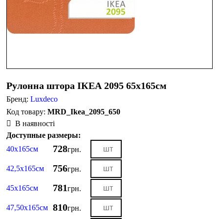
Рулонна штора ІКЕА 2095 65х165см
Бренд:
Luxdeco
MRD_Ikea_2095_650
В наявності
Доступные размеры:
728
40х165см
грн.
756
42,5х165см
грн.
781
45х165см
грн.
810
47,50х165см
грн.