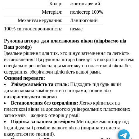
Колір:
жовтогарячий
Матеріал:
поліестер 100%
Механізм керування:
Ланцюговий
100% світлонепроникність:
немає
Рулонна штора для пластикових вікон (
підрізаємо під
Ваш розмір
)
Ідеальне рішення для тих, хто цінує затемнення та легкість
встановлення! Ця рулонна штора блекаут в відкритій системі
спеціально розроблена для монтажу на пластикові вікна без
свердління, зберігаючи цілісність вашої рами.
Основні переваги:
Універсальність та стиль:
Підходять під будь-який
дизайн можна комбінувати із шторами, тюлем або
використовувати окремо.
Встановлення без свердління:
Легко кріпиться на
пластикові вікна за допомогою універсальних пластикових
затискачів – жодних отворів у рамі!
Підрізка за вашим розміром:
Ми підріжемо штору під
індивідуальні розміри вашого вікна (ширина та висота
вказуються по тканині).