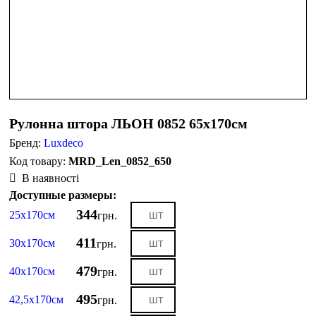
Рулонна штора ЛЬОН 0852 65х170см
Бренд:
Luxdeco
MRD_Len_0852_650
В наявності
Доступные размеры:
344
25х170см
грн.
411
30х170см
грн.
479
40х170см
грн.
495
42,5х170см
грн.