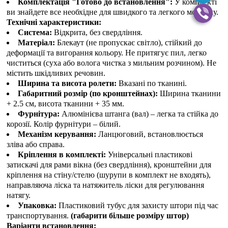
Комплектація "Готово до встановлення":
У комплекті
ви знайдете все необхідне для швидкого та легкого монтажу.
Технічні характеристики:
Система:
Відкрита, без свердління.
Матеріал:
Блекаут (не пропускає світло), стійкий до
деформації та вигорання кольору. Не притягує пил, легко
чиститься (суха або волога чистка з мильним розчином). Не
містить шкідливих речовин.
Ширина та висота ролети:
Вказані по тканині.
Габаритний розмір (по кронштейнах):
Ширина тканини
+ 2.5 см, висота тканини + 35 мм.
Фурнітура:
Алюмінієва штанга (вал) – легка та стійка до
корозії. Колір фурнітури – білий.
Механізм керування:
Ланцюговий, встановлюється
зліва або справа.
Кріплення в комплекті:
Універсальні пластикові
затискачі для рами вікна (без свердління), кронштейни для
кріплення на стіну/стелю (шурупи в комплект не входять),
направляюча ліска та натяжитель ліски для регулювання
натягу.
Упаковка:
Пластиковий тубус для захисту штори під час
транспортування.
(габарити більше розміру штор)
Варіанти встановлення: