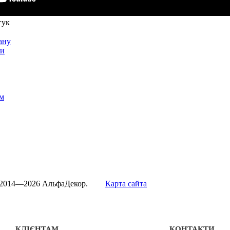
гук
ану
ти
м
 2014—2026 АльфаДекор.
Карта сайта
КЛІЄНТАМ
КОНТАКТИ