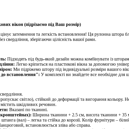
ових вікон (
підрізаємо під Ваш розмір
)
 цінує затемнення та легкість встановлення! Ця рулонна штора бл
ез свердління, зберігаючи цілісність вашої рами.
ль:
Підходять під будь-який дизайн можна комбінувати із штора
дління:
Легко кріпиться на пластикові вікна за допомогою універ
міром:
Ми підріжемо штору під індивідуальні розміри вашого вік
 до встановлення":
У комплекті ви знайдете все необхідне для 
 свердління.
ропускає світло), стійкий до деформації та вигорання кольору. Не
містить шкідливих речовин.
ети:
Вказані по тканині.
 кронштейнах):
Ширина тканини + 2.5 см, висота тканини + 35 
танга (вал) – легка та стійка до корозії. Колір фурнітури – біли
анцюговий, встановлюється зліва або справа.