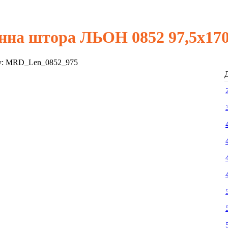
нна штора ЛЬОН 0852 97,5х17
у:
MRD_Len_0852_975