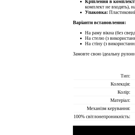
Кріплення в комплекті
комплект не входять), н
Упаковка:
Пластиковий 
Варіанти встановлення:
На раму вікна (без свер
На стелю (з використан
На стіну (з використанн
Замовте свою ідеальну рулон
Тип:
Колекція:
Колір:
Матеріал:
Механізм керування:
100% світлонепроникність: