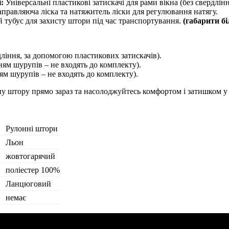
:
Універсальні пластикові затискачі для рами вікна (без свердлі
аправляюча ліска та натяжитель ліски для регулювання натягу.
тубус для захисту штори під час транспортування.
(габарити б
дління, за допомогою пластикових затискачів).
ням шурупів – не входять до комплекту).
ям шурупів – не входять до комплекту).
ну штору прямо зараз та насолоджуйтесь комфортом і затишком у
Рулонні штори
Льон
жовтогарячий
поліестер 100%
Ланцюговий
немає