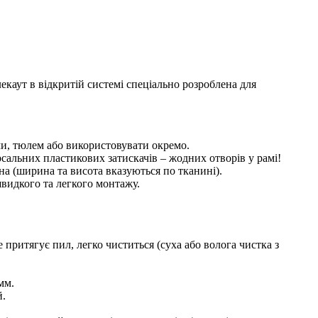
екаут в відкритій системі спеціально розроблена для
ми, тюлем або використовувати окремо.
сальних пластикових затискачів – жодних отворів у рамі!
на (ширина та висота вказуються по тканині).
швидкого та легкого монтажу.
 притягує пил, легко чиститься (суха або волога чистка з
мм.
й.