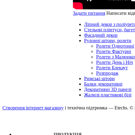
Задати питання
Написати від
Ліпний декор з поліурет
Стельові плінтуси, баге
Фасадний декор
Рулонні штори, ролети
Ролети Однотонні
Ролети Фактурні
Ролети з Малюнко
Ролети День і Ніч
Ролети Блекаут
Розпродаж
Римські штори
Балки декоративні
Декоративні 3D панелі
Жалюзі пластикові білі
Створення інтернет магазину
і технічна підтримка —
Etechs
. ©
ПРОДУКЦІЯ