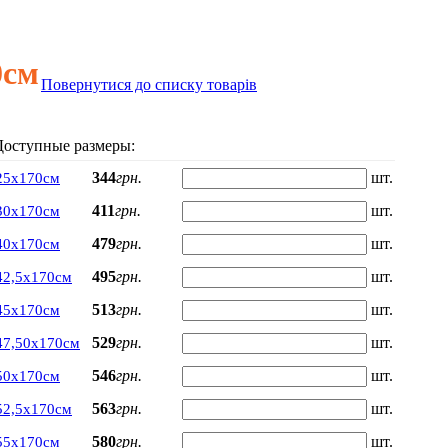
0см
Повернутися до списку товарів
Доступные размеры:
344
грн.
шт.
25х170см
411
грн.
шт.
30х170см
479
грн.
шт.
40х170см
495
грн.
шт.
42,5х170см
513
грн.
шт.
45х170см
529
грн.
шт.
47,50х170см
546
грн.
шт.
50х170см
563
грн.
шт.
52,5х170см
580
грн.
шт.
55х170см