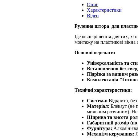
Опис
Характеристики
Відео
Рулонна штора для пластик
Ідеальне рішення для тих, хто
монтажу на пластикові вікна б
Основні переваги:
Універсальність та сти
Встановлення без свер
Підрізка за вашим роз
Комплектація "Готово
Технічні характеристики:
Система:
Відкрита, без
Матеріал:
Блекаут (не п
мильним розчином). Не 
Ширина та висота рол
Габаритний розмір (по
Фурнітура:
Алюмінієва ш
Механізм керування:
Л