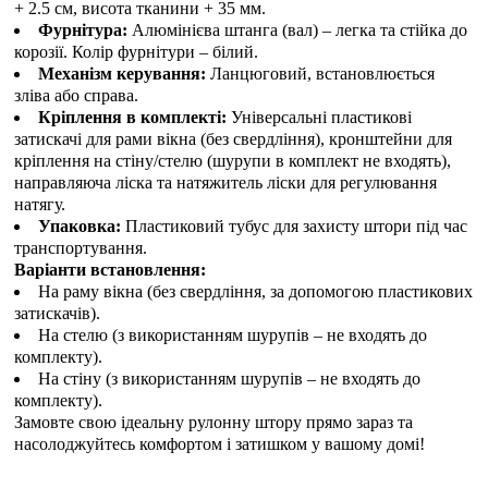
+ 2.5 см, висота тканини + 35 мм.
Фурнітура:
Алюмінієва штанга (вал) – легка та стійка до
корозії. Колір фурнітури – білий.
Механізм керування:
Ланцюговий, встановлюється
зліва або справа.
Кріплення в комплекті:
Універсальні пластикові
затискачі для рами вікна (без свердління), кронштейни для
кріплення на стіну/стелю (шурупи в комплект не входять),
направляюча ліска та натяжитель ліски для регулювання
натягу.
Упаковка:
Пластиковий тубус для захисту штори під час
транспортування.
Варіанти встановлення:
На раму вікна (без свердління, за допомогою пластикових
затискачів).
На стелю (з використанням шурупів – не входять до
комплекту).
На стіну (з використанням шурупів – не входять до
комплекту).
Замовте свою ідеальну рулонну штору прямо зараз та
насолоджуйтесь комфортом і затишком у вашому домі!