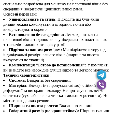
спеціально розроблена для монтажу на пластикові вікна без
свердління, зберігаючи цілісність вашої рами.
Основні переваги:
Універсальність та стиль:
Підходять під будь-який
дизайн можна комбінувати із шторами, тюлем або
використовувати окремо.
Встановлення без свердління:
Легко кріпиться на
пластикові вікна за допомогою універсальних пластикових
затискачів – жодних отворів у рамі!
Підрізка за вашим розміром:
Ми підріжемо штору під
індивідуальні розміри вашого вікна (ширина та висота
вказуються по тканині).
Комплектація "Готово до встановлення":
У комплекті
ви знайдете все необхідне для швидкого та легкого монтажу.
Технічні характеристики:
Система:
Відкрита, без свердління.
Матеріал:
Блекаут (не пропускає світло), стійкий до
деформації та вигорання кольору. Не притягує пил, легко
чиститься (суха або волога чистка з мильним розчином). Не
містить шкідливих речовин.
Ширина та висота ролети:
Вказані по тканині.
Габаритний розмір (по кронштейнах):
Ширина тканини