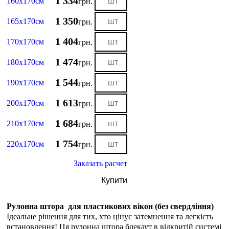
1 334
160х170см
грн.
1 350
165х170см
грн.
1 404
170х170см
грн.
1 474
180х170см
грн.
1 544
190х170см
грн.
1 613
200х170см
грн.
1 684
210х170см
грн.
1 754
220х170см
грн.
Заказать расчет
Купити
Рулонна штора для пластикових вікон (без свердління)
Ідеальне рішення для тих, хто цінує затемнення та легкість
встановлення! Ця рулонна штора блекаут в відкритій системі