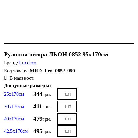
Рулонна штора ЛЬОН 0852 95х170см
Бренд:
Luxdeco
MRD_Len_0852_950
В наявності
Доступные размеры:
344
25х170см
грн.
411
30х170см
грн.
479
40х170см
грн.
495
42,5х170см
грн.